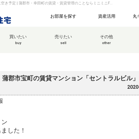
【7月18日（土）新着物件】！蒲郡市宝町の賃貸マンション「セントラルビル」に空き予定 | 蒲郡市・幸田町の賃貸・賃貸管理のことならミニミニFC蒲郡店 丸七住宅株式会社
お部屋を探す
資産活用
丸
買いたい
売りたい
その他
buy
sell
other
】！蒲郡市宝町の賃貸マンション「セントラルビル
2020
報
ョン
出ました！