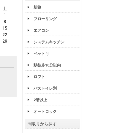
新築
土
1
フローリング
8
15
エアコン
22
29
システムキッチン
ペット可
駅徒歩10分以内
ロフト
バストイレ別
2階以上
オートロック
間取りから探す