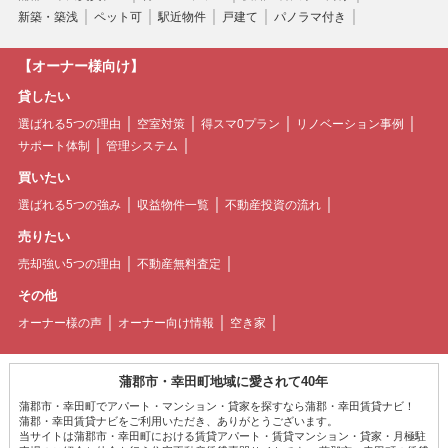
新築・築浅
ペット可
駅近物件
戸建て
パノラマ付き
【オーナー様向け】
貸したい
選ばれる5つの理由
空室対策
得スマ0プラン
リノベーション事例
サポート体制
管理システム
買いたい
選ばれる5つの強み
収益物件一覧
不動産投資の流れ
売りたい
売却強い5つの理由
不動産無料査定
その他
オーナー様の声
オーナー向け情報
空き家
蒲郡市・幸田町地域に愛されて40年
蒲郡市・幸田町でアパート・マンション・貸家を探すなら蒲郡・幸田賃貸ナビ！
蒲郡・幸田賃貸ナビをご利用いただき、ありがとうございます。
当サイトは蒲郡市・幸田町における賃貸アパート・賃貸マンション・貸家・月極駐