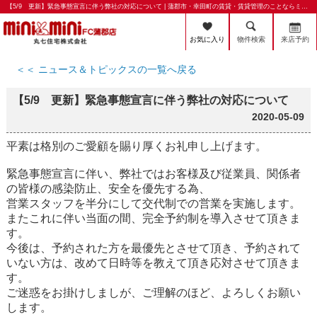
【5/9 更新】緊急事態宣言に伴う弊社の対応について | 蒲郡市・幸田町の賃貸・賃貸管理のことならミニミニFC蒲郡店 丸七住宅株式会社
お気に入り
物件検索
来店予約
＜＜ ニュース＆トピックスの一覧へ戻る
【5/9 更新】緊急事態宣言に伴う弊社の対応について
2020-05-09
平素は格別のご愛顧を賜り厚くお礼申し上げます。
緊急事態宣言に伴い、弊社ではお客様及び従業員、関係者
の皆様の感染防止、安全を優先する為、
営業スタッフを半分にして交代制での営業を実施します。
またこれに伴い当面の間、完全予約制を導入させて頂きま
す。
今後は、予約された方を最優先とさせて頂き、予約されて
いない方は、改めて日時等を教えて頂き応対させて頂きま
す。
ご迷惑をお掛けしましが、ご理解のほど、よろしくお願い
します。