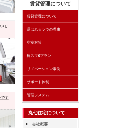
賃貸管理について
賃貸管理について
ださい
選ばれる５つの理由
空室対策
得スマ0プラン
リノベーション事例
サポート体制
管理システム
たです
丸七住宅について
会社概要