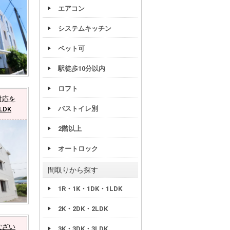
エアコン
システムキッチン
ペット可
駅徒歩10分以内
ロフト
対応を
バストイレ別
DK
2階以上
オートロック
間取りから探す
1R・1K・1DK・1LDK
2K・2DK・2LDK
ござい
3K・3DK・3LDK