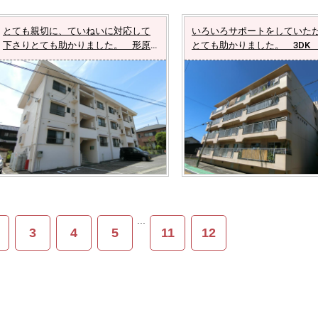
とても親切に、ていねいに対応して
いろいろサポートをしていた
下さりとても助かりました。 形原
とても助かりました。 3DK
町 3DK
...
3
4
5
11
12