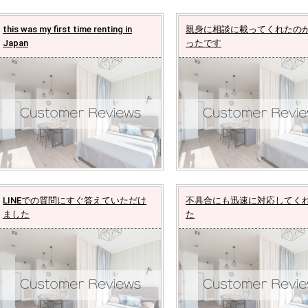
this was my first time renting in
親身に相談に載ってくれたの
Japan
ったです
LINEでの質問にすぐ答えていただけ
不具合にも迅速に対応してく
ました
た