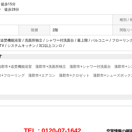
徒歩15分
 徒歩28分
種別 /
階層
2階
間取り
 追焚機能浴室 / 洗面所独立 / シャワー付洗面台 / 最上階 / バルコニー / フローリング
ATV / システムキッチン / 3口以上コンロ /
す
蒲郡市+追焚機能浴室
蒲郡市+洗面所独立
蒲郡市+シャワー付洗面台
蒲郡市+シ
市+フローリング
蒲郡市+エアコン
蒲郡市+クロゼット
蒲郡市+シューズボック
TEL : 0120-07-1642
空室情報の確