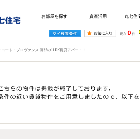
お部屋を探す
資産活用
丸七住
0
現在
件
コート・プロヴァンス 蒲郡の1LDK賃貸アパート！