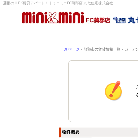
蒲郡の1LDK賃貸アパート！｜ミニミニFC蒲郡店 丸七住宅株式会社
TOPページ
>
蒲郡市の賃貸情報一覧
>
ガーデン
物件概要