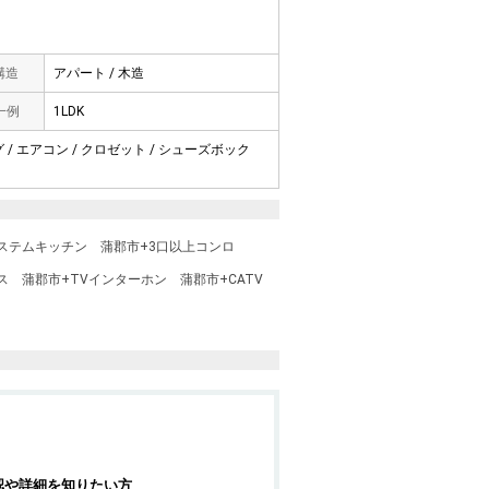
 構造
アパート / 木造
一例
1LDK
 / エアコン / クロゼット / シューズボック
ステムキッチン
蒲郡市+3口以上コンロ
ス
蒲郡市+TVインターホン
蒲郡市+CATV
認や詳細を知りたい方