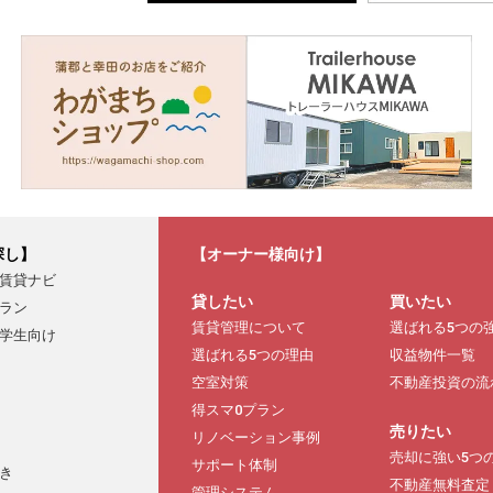
探し】
【オーナー様向け】
賃貸ナビ
貸したい
買いたい
ラン
賃貸管理について
選ばれる5つの
学生向け
選ばれる5つの理由
収益物件一覧
空室対策
不動産投資の流
得スマ0プラン
売りたい
リノベーション事例
売却に強い5つ
サポート体制
き
不動産無料査定
管理システム