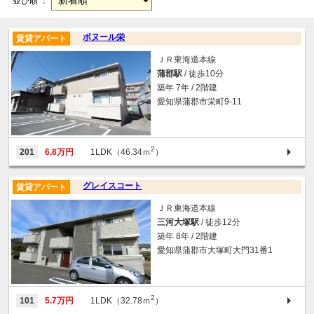
並び順 ：
ボヌール栄
賃貸アパート
ＪＲ東海道本線
蒲郡駅
/ 徒歩10分
築年 7年 / 2階建
愛知県蒲郡市栄町9-11
2
201
6.8万円
1LDK（46.34ｍ
）
グレイスコート
賃貸アパート
ＪＲ東海道本線
三河大塚駅
/ 徒歩12分
築年 8年 / 2階建
愛知県蒲郡市大塚町大門31番1
2
101
5.7万円
1LDK（32.78ｍ
）