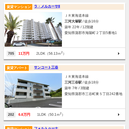
ラ・メルカーサII
賃貸マンション
ＪＲ東海道本線
三河大塚駅
/ 徒歩16分
築年 22年 / 12階建
愛知県蒲郡市海陽町２丁目5番地1
2
705
11万円
2LDK（56.13ｍ
）
サンコート三谷
賃貸アパート
ＪＲ東海道本線
三河三谷駅
/ 徒歩18分
築年 7年 / 3階建
愛知県蒲郡市三谷町東５丁目242番地
2
202
6.6万円
1LDK（50.1ｍ
）
フォルトゥーナ
賃貸マンション