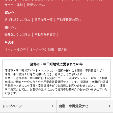
サポート体制
管理システム
買いたい
選ばれる5つの強み
収益物件一覧
不動産投資の流れ
売りたい
売却強い5つの理由
不動産無料査定
その他
オーナー様の声
オーナー向け情報
空き家
蒲郡市・幸田町地域に愛されて40年
蒲郡市・幸田町でアパート・マンション・貸家を探すなら蒲郡・幸田賃貸ナビ！
蒲郡・幸田賃貸ナビをご利用いただき、ありがとうございます。
当サイトは蒲郡市・幸田町における賃貸アパート・賃貸マンション・貸家・月極駐
車場のご紹介と仲介を行う住宅不動産賃貸専門サイトです。 蒲郡市・幸田町の賃貸
不動産をお探しなら蒲郡・幸田賃貸ナビでお気軽にお問い合わせください。 蒲郡・
幸田賃貸ナビでは、お客様の立場にたって賃貸不動産仲介のお手伝いをさせていた
だきます。
トップページ
蒲郡・幸田賃貸ナビ