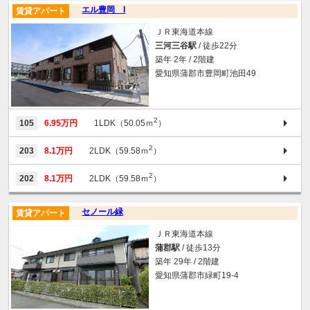
エル豊岡 I
賃貸アパート
ＪＲ東海道本線
三河三谷駅
/ 徒歩22分
築年 2年 / 2階建
愛知県蒲郡市豊岡町池田49
2
105
6.95万円
1LDK（50.05ｍ
）
2
203
8.1万円
2LDK（59.58ｍ
）
2
202
8.1万円
2LDK（59.58ｍ
）
セノール緑
賃貸アパート
ＪＲ東海道本線
蒲郡駅
/ 徒歩13分
築年 29年 / 2階建
愛知県蒲郡市緑町19‐4