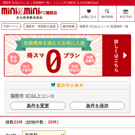
蒲郡市 3口以上コンロ ｜賃貸物件一覧｜ ミニミニFC蒲郡店 丸七住宅株式会社
お気に入り
物件検索
来店予約
TOPページ
>
蒲郡市・幸田町の賃貸
>
物件検索
>
蒲郡市 3口以上コンロ 賃貸物件一覧
選択中の条件
蒲郡市 3口以上コンロ
条件を変更
条件を保存
棟数
23
件 (総物件数：
30
件)