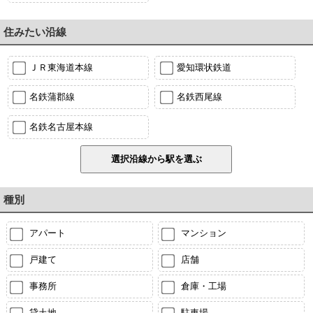
住みたい沿線
ＪＲ東海道本線
愛知環状鉄道
名鉄蒲郡線
名鉄西尾線
名鉄名古屋本線
種別
アパート
マンション
戸建て
店舗
事務所
倉庫・工場
貸土地
駐車場