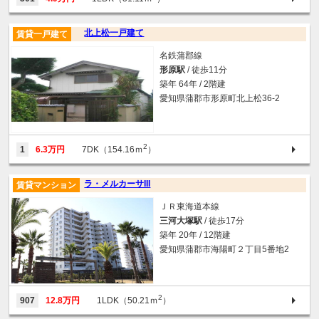
北上松一戸建て
賃貸一戸建て
名鉄蒲郡線
形原駅
/ 徒歩11分
築年 64年 / 2階建
愛知県蒲郡市形原町北上松36-2
2
1
6.3万円
7DK（154.16ｍ
）
ラ・メルカーサIII
賃貸マンション
ＪＲ東海道本線
三河大塚駅
/ 徒歩17分
築年 20年 / 12階建
愛知県蒲郡市海陽町２丁目5番地2
2
907
12.8万円
1LDK（50.21ｍ
）