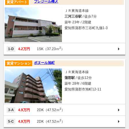
プレジール樽〆
賃貸アパート
ＪＲ東海道本線
三河三谷駅
/ 徒歩7分
築年 23年 / 2階建
愛知県蒲郡市三谷町九舗1‐3
2
1-D
4.2万円
1SK（37.23ｍ
）
ボヌール旭町
賃貸マンション
ＪＲ東海道本線
蒲郡駅
/ 徒歩12分
築年 28年 / 6階建
愛知県蒲郡市旭町12-11
2
3-A
4.9万円
2DK（47.52ｍ
）
2
5-C
4.9万円
2DK（47.52ｍ
）