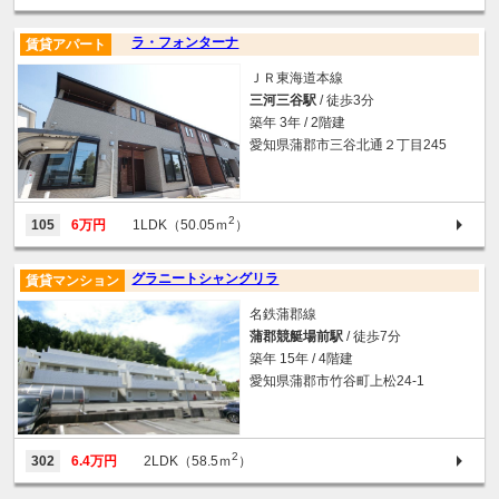
ラ・フォンターナ
賃貸アパート
ＪＲ東海道本線
三河三谷駅
/ 徒歩3分
築年 3年 / 2階建
愛知県蒲郡市三谷北通２丁目245
2
105
6万円
1LDK（50.05ｍ
）
グラニートシャングリラ
賃貸マンション
名鉄蒲郡線
蒲郡競艇場前駅
/ 徒歩7分
築年 15年 / 4階建
愛知県蒲郡市竹谷町上松24-1
2
302
6.4万円
2LDK（58.5ｍ
）