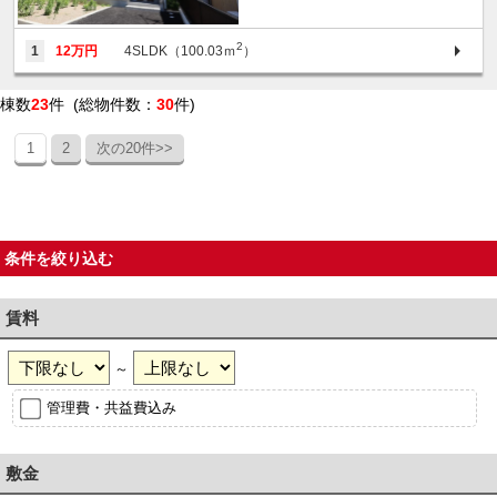
2
1
12万円
4SLDK（100.03ｍ
）
棟数
23
件 (総物件数：
30
件)
1
2
次の20件>>
条件を絞り込む
賃料
～
管理費・共益費込み
敷金