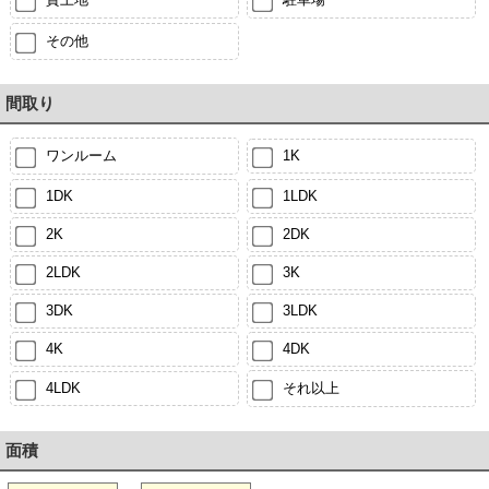
その他
間取り
ワンルーム
1K
1DK
1LDK
2K
2DK
2LDK
3K
3DK
3LDK
4K
4DK
4LDK
それ以上
面積