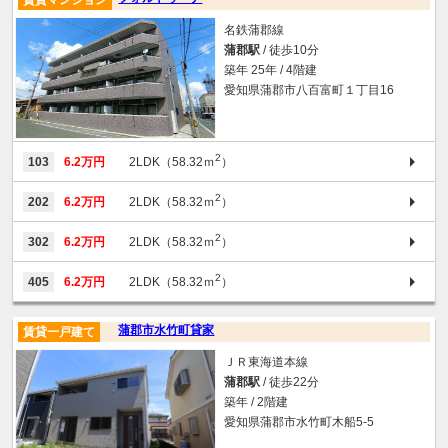
名鉄蒲郡線
蒲郡駅
/ 徒歩10分
築年 25年 / 4階建
愛知県蒲郡市八百富町１丁目16
2
103
6.2万円
2LDK（58.32ｍ
）
2
202
6.2万円
2LDK（58.32ｍ
）
2
302
6.2万円
2LDK（58.32ｍ
）
2
405
6.2万円
2LDK（58.32ｍ
）
蒲郡市水竹町貸家
賃貸一戸建て
ＪＲ東海道本線
蒲郡駅
/ 徒歩22分
築年 / 2階建
愛知県蒲郡市水竹町木船5-5