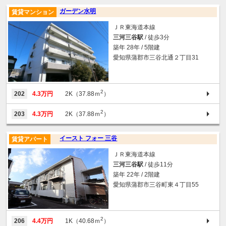
ガーデン水明
賃貸マンション
ＪＲ東海道本線
三河三谷駅
/ 徒歩3分
築年 28年 / 5階建
愛知県蒲郡市三谷北通２丁目31
2
202
4.3万円
2K（37.88ｍ
）
2
203
4.3万円
2K（37.88ｍ
）
イースト フォー 三谷
賃貸アパート
ＪＲ東海道本線
三河三谷駅
/ 徒歩11分
築年 22年 / 2階建
愛知県蒲郡市三谷町東４丁目55
2
206
4.4万円
1K（40.68ｍ
）