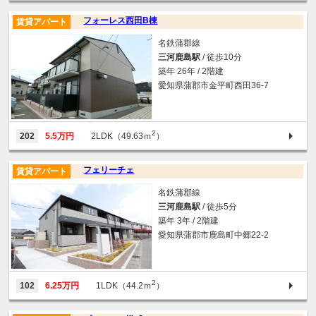
フォーレス西田B棟
賃貸アパート
名鉄蒲郡線
三河鹿島駅
/ 徒歩10分
築年 26年 / 2階建
愛知県蒲郡市金平町西田36-7
2
202
5.5万円
2LDK（49.63ｍ
）
フェリーチェ
賃貸アパート
名鉄蒲郡線
三河鹿島駅
/ 徒歩5分
築年 3年 / 2階建
愛知県蒲郡市鹿島町中郷22-2
2
102
6.25万円
1LDK（44.2ｍ
）