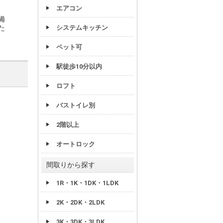
エアコン
備
た
システムキッチン
ペット可
駅徒歩10分以内
ロフト
バストイレ別
2階以上
オートロック
間取りから探す
1R・1K・1DK・1LDK
2K・2DK・2LDK
3K・3DK・3LDK