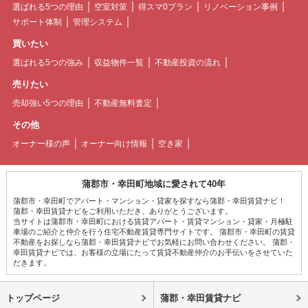
選ばれる5つの理由
空室対策
得スマ0プラン
リノベーション事例
サポート体制
管理システム
買いたい
選ばれる5つの強み
収益物件一覧
不動産投資の流れ
売りたい
売却強い5つの理由
不動産無料査定
その他
オーナー様の声
オーナー向け情報
空き家
蒲郡市・幸田町地域に愛されて40年
蒲郡市・幸田町でアパート・マンション・貸家を探すなら蒲郡・幸田賃貸ナビ！
蒲郡・幸田賃貸ナビをご利用いただき、ありがとうございます。
当サイトは蒲郡市・幸田町における賃貸アパート・賃貸マンション・貸家・月極駐
車場のご紹介と仲介を行う住宅不動産賃貸専門サイトです。 蒲郡市・幸田町の賃貸
不動産をお探しなら蒲郡・幸田賃貸ナビでお気軽にお問い合わせください。 蒲郡・
幸田賃貸ナビでは、お客様の立場にたって賃貸不動産仲介のお手伝いをさせていた
だきます。
トップページ
蒲郡・幸田賃貸ナビ