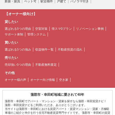
新築・築浅
ペット可
駅近物件
戸建て
パノラマ付き
【オーナー様向け】
貸したい
選ばれる5つの理由
空室対策
得スマ0プラン
リノベーション事例
サポート体制
管理システム
買いたい
選ばれる5つの強み
収益物件一覧
不動産投資の流れ
売りたい
売却強い5つの理由
不動産無料査定
その他
オーナー様の声
オーナー向け情報
空き家
蒲郡市・幸田町地域に愛されて40年
蒲郡市・幸田町でアパート・マンション・貸家を探すなら蒲郡・幸田賃貸ナビ！
蒲郡・幸田賃貸ナビをご利用いただき、ありがとうございます。
当サイトは蒲郡市・幸田町における賃貸アパート・賃貸マンション・貸家・月極駐
車場のご紹介と仲介を行う住宅不動産賃貸専門サイトです。 蒲郡市・幸田町の賃貸