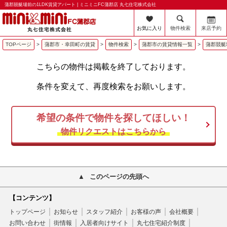
蒲郡競艇場前の1LDK賃貸アパート | ミニミニFC蒲郡店 丸七住宅株式会社
お気に入り
物件検索
来店予約
TOPページ
>
蒲郡市・幸田町の賃貸
>
物件検索
>
蒲郡市の賃貸情報一覧
>
蒲郡競艇
こちらの物件は掲載を終了しております。
条件を変えて、再度検索をお願いします。
希望の条件で物件を探してほしい！
物件リクエストはこちらから
このページの先頭へ
【コンテンツ】
トップページ
お知らせ
スタッフ紹介
お客様の声
会社概要
お問い合わせ
街情報
入居者向けサイト
丸七住宅紹介制度