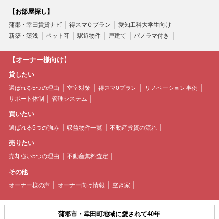
【お部屋探し】
蒲郡・幸田賃貸ナビ
得スマ０プラン
愛知工科大学生向け
新築・築浅
ペット可
駅近物件
戸建て
パノラマ付き
【オーナー様向け】
貸したい
選ばれる5つの理由
空室対策
得スマ0プラン
リノベーション事例
サポート体制
管理システム
買いたい
選ばれる5つの強み
収益物件一覧
不動産投資の流れ
売りたい
売却強い5つの理由
不動産無料査定
その他
オーナー様の声
オーナー向け情報
空き家
蒲郡市・幸田町地域に愛されて40年