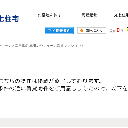
お部屋を探す
資産活用
丸七住
0
現在
件
レジデンス幸田駅前 幸田のワンルーム賃貸マンション！