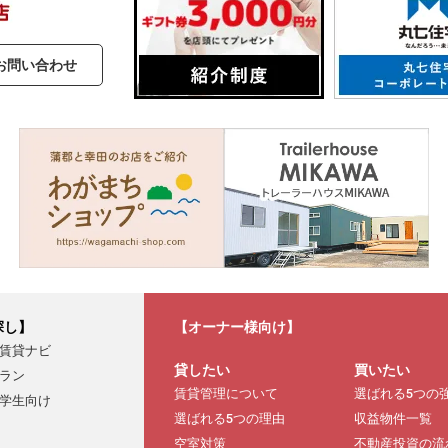
お問い合わせ
探し】
【オーナー様向け】
賃貸ナビ
貸したい
買いたい
ラン
賃貸管理について
選ばれる5つの
学生向け
選ばれる5つの理由
収益物件一覧
空室対策
不動産投資の流