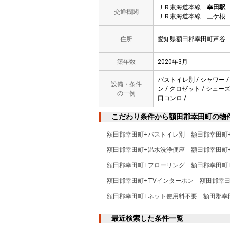
ＪＲ東海道本線
幸田駅
交通機関
ＪＲ東海道本線 三ケ根 
住所
愛知県額田郡幸田町芦谷
築年数
2020年3月
バストイレ別 / シャワー /
設備・条件
ン / クロゼット / シュー
の一例
口コンロ /
こだわり条件から額田郡幸田町の物
額田郡幸田町+バストイレ別
額田郡幸田町
額田郡幸田町+温水洗浄便座
額田郡幸田町
額田郡幸田町+フローリング
額田郡幸田町
額田郡幸田町+TVインターホン
額田郡幸田
額田郡幸田町+ネット使用料不要
額田郡幸
最近検索した条件一覧