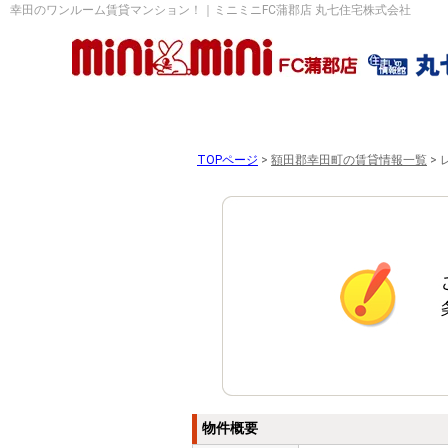
幸田のワンルーム賃貸マンション！｜ミニミニFC蒲郡店 丸七住宅株式会社
TOPページ
>
額田郡幸田町の賃貸情報一覧
>
物件概要