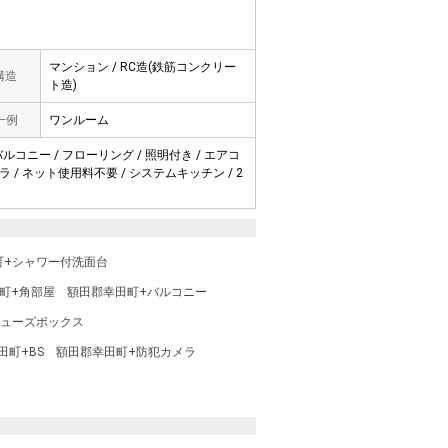
マンション / RC造(鉄筋コンクリー
 構造
ト造)
一例
ワンルーム
バルコニー / フローリング / 照明付き / エアコ
メラ / ネット使用料不要 / システムキッチン / 2
町+シャワー付洗面台
町+角部屋
額田郡幸田町+バルコニー
シューズボックス
田町+BS
額田郡幸田町+防犯カメラ