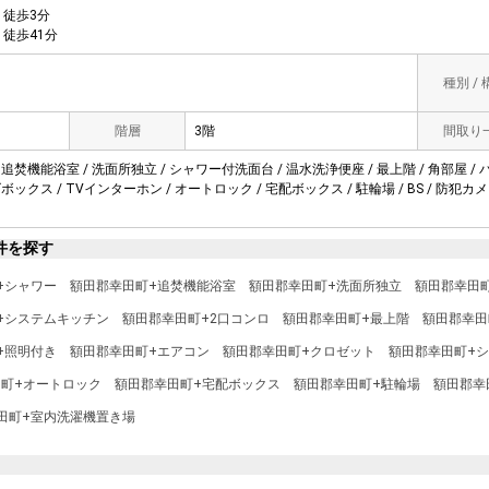
徒歩3分
徒歩41分
種別 /
階層
3階
間取り
 追焚機能浴室 / 洗面所独立 / シャワー付洗面台 / 温水洗浄便座 / 最上階 / 角部屋 / 
ズボックス / TVインターホン / オートロック / 宅配ボックス / 駐輪場 / BS / 防犯カ
件を探す
+シャワー
額田郡幸田町+追焚機能浴室
額田郡幸田町+洗面所独立
額田郡幸田
+システムキッチン
額田郡幸田町+2口コンロ
額田郡幸田町+最上階
額田郡幸田
+照明付き
額田郡幸田町+エアコン
額田郡幸田町+クロゼット
額田郡幸田町+
町+オートロック
額田郡幸田町+宅配ボックス
額田郡幸田町+駐輪場
額田郡幸
田町+室内洗濯機置き場