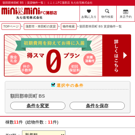
額田郡幸田町 BS ｜賃貸物件一覧｜ ミニミニFC蒲郡店 丸七住宅株式会社
お気に入り
物件検索
来店予約
TOPページ
>
蒲郡市・幸田町の賃貸
>
物件検索
>
額田郡幸田町 BS 賃貸物件一覧
選択中の条件
額田郡幸田町 BS
条件を変更
条件を保存
棟数
11
件 (総物件数：
11
件)