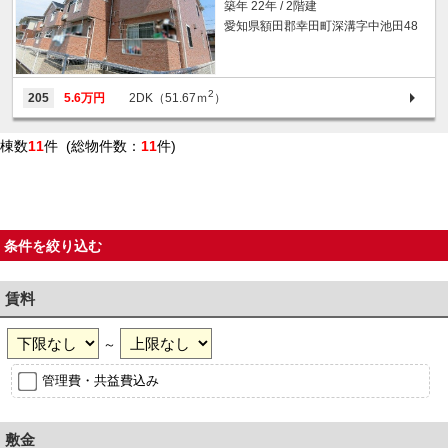
築年 22年 / 2階建
愛知県額田郡幸田町深溝字中池田48
2
205
5.6万円
2DK（51.67ｍ
）
棟数
11
件 (総物件数：
11
件)
条件を絞り込む
賃料
～
管理費・共益費込み
敷金