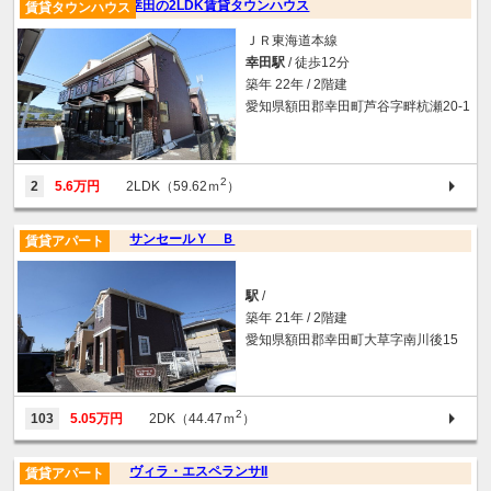
幸田の2LDK賃貸タウンハウス
賃貸タウンハウス
ＪＲ東海道本線
幸田駅
/ 徒歩12分
築年 22年 / 2階建
愛知県額田郡幸田町芦谷字畔杭瀬20-1
2
2
5.6万円
2LDK（59.62ｍ
）
サンセールＹ Ｂ
賃貸アパート
駅
/
築年 21年 / 2階建
愛知県額田郡幸田町大草字南川後15
2
103
5.05万円
2DK（44.47ｍ
）
ヴィラ・エスペランサII
賃貸アパート