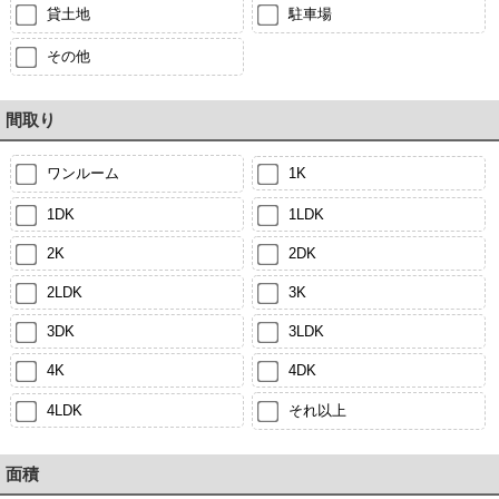
貸土地
駐車場
その他
間取り
ワンルーム
1K
1DK
1LDK
2K
2DK
2LDK
3K
3DK
3LDK
4K
4DK
4LDK
それ以上
面積