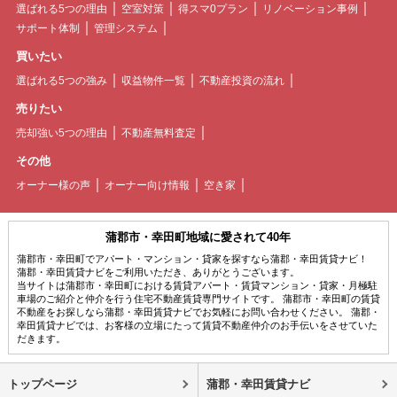
選ばれる5つの理由
空室対策
得スマ0プラン
リノベーション事例
サポート体制
管理システム
買いたい
選ばれる5つの強み
収益物件一覧
不動産投資の流れ
売りたい
売却強い5つの理由
不動産無料査定
その他
オーナー様の声
オーナー向け情報
空き家
蒲郡市・幸田町地域に愛されて40年
蒲郡市・幸田町でアパート・マンション・貸家を探すなら蒲郡・幸田賃貸ナビ！
蒲郡・幸田賃貸ナビをご利用いただき、ありがとうございます。
当サイトは蒲郡市・幸田町における賃貸アパート・賃貸マンション・貸家・月極駐
車場のご紹介と仲介を行う住宅不動産賃貸専門サイトです。 蒲郡市・幸田町の賃貸
不動産をお探しなら蒲郡・幸田賃貸ナビでお気軽にお問い合わせください。 蒲郡・
幸田賃貸ナビでは、お客様の立場にたって賃貸不動産仲介のお手伝いをさせていた
だきます。
トップページ
蒲郡・幸田賃貸ナビ