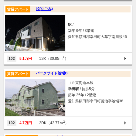
和(なごみ)
賃貸アパート
駅
/
築年 9年 / 3階建
愛知県額田郡幸田町大草字南川後46
2
102
5.1万円
1SK（30.85ｍ
）
パークサイド池端B
賃貸アパート
ＪＲ東海道本線
幸田駅
/ 徒歩5分
築年 25年 / 2階建
愛知県額田郡幸田町菱池字池端38
2
102
4.7万円
2DK（42.77ｍ
）