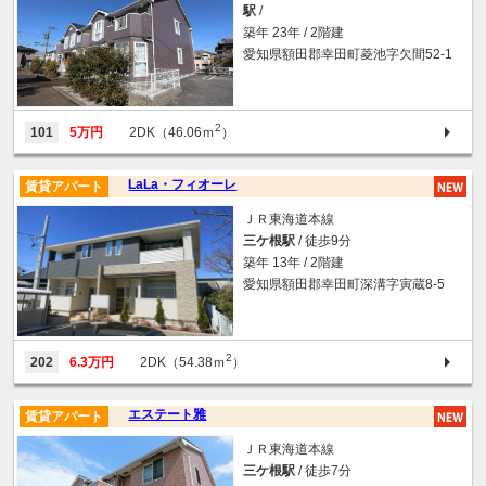
駅
/
築年 23年 / 2階建
愛知県額田郡幸田町菱池字欠間52-1
2
101
5万円
2DK（46.06ｍ
）
LaLa・フィオーレ
賃貸アパート
ＪＲ東海道本線
三ケ根駅
/ 徒歩9分
築年 13年 / 2階建
愛知県額田郡幸田町深溝字寅蔵8-5
2
202
6.3万円
2DK（54.38ｍ
）
エステート雅
賃貸アパート
ＪＲ東海道本線
三ケ根駅
/ 徒歩7分