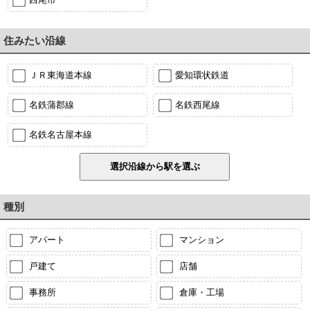
住みたい沿線
ＪＲ東海道本線
愛知環状鉄道
名鉄蒲郡線
名鉄西尾線
名鉄名古屋本線
種別
アパート
マンション
戸建て
店舗
事務所
倉庫・工場