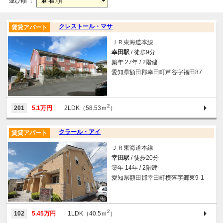
並び順 ：
クレストール・マサ
賃貸アパート
ＪＲ東海道本線
幸田駅
/ 徒歩9分
築年 27年 / 2階建
愛知県額田郡幸田町芦谷字福田87
2
201
5.1万円
2LDK（58.53ｍ
）
クラール・アイ
賃貸アパート
ＪＲ東海道本線
幸田駅
/ 徒歩20分
築年 14年 / 2階建
愛知県額田郡幸田町横落字郷東9-1
2
102
5.45万円
1LDK（40.5ｍ
）