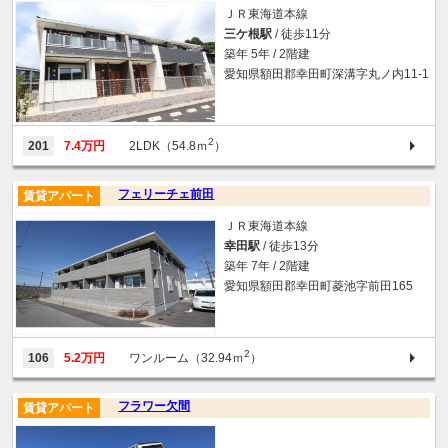
ＪＲ東海道本線
三ケ根駅
/ 徒歩11分
築年 5年 / 2階建
愛知県額田郡幸田町深溝字丸ノ内11-1
2
201
7.4万円
2LDK（54.8ｍ
）
フェリーチェ前田
賃貸アパート
ＪＲ東海道本線
幸田駅
/ 徒歩13分
築年 7年 / 2階建
愛知県額田郡幸田町菱池字前田165
2
106
5.2万円
ワンルーム（32.94ｍ
）
フラワー欠間
賃貸アパート