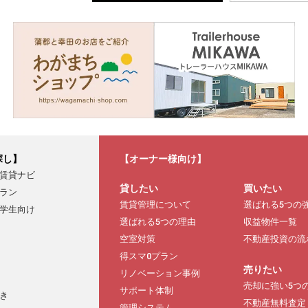
探し】
【オーナー様向け】
賃貸ナビ
貸したい
買いたい
ラン
賃貸管理について
選ばれる5つの
学生向け
選ばれる5つの理由
収益物件一覧
空室対策
不動産投資の流
得スマ0プラン
売りたい
リノベーション事例
売却に強い5つ
サポート体制
き
不動産無料査定
管理システム