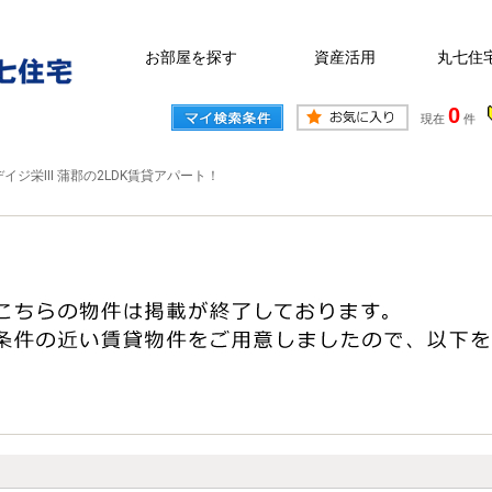
お部屋を探す
資産活用
丸七住
0
現在
件
イジ栄III 蒲郡の2LDK賃貸アパート！