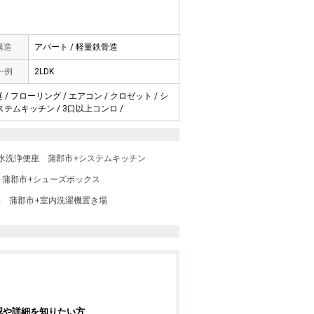
 構造
アパート / 軽量鉄骨造
一例
2LDK
/ フローリング / エアコン / クロゼット / シ
システムキッチン / 3口以上コンロ /
水洗浄便座
蒲郡市+システムキッチン
蒲郡市+シューズボックス
要
蒲郡市+室内洗濯機置き場
認や詳細を知りたい方