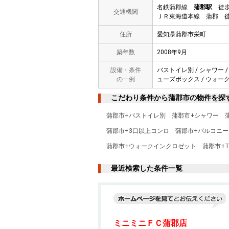
名鉄蒲郡線
蒲郡駅
徒歩
交通機関
ＪＲ東海道本線 蒲郡 徒
住所
愛知県蒲郡市栄町
築年数
2008年9月
設備・条件
バストイレ別 / シャワー /
の一例
ューズボックス / ウォークイ
こだわり条件から蒲郡市の物件を探
蒲郡市+バストイレ別
蒲郡市+シャワー
蒲郡市+3口以上コンロ
蒲郡市+バルコニー
蒲郡市+ウォークインクロゼット
蒲郡市+
最近検索した条件一覧
ミニミニＦＣ蒲郡店