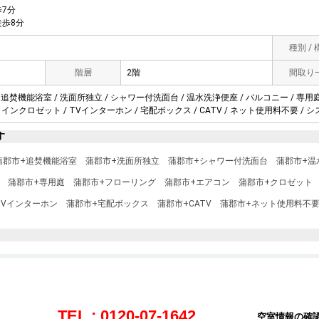
7分
歩8分
種別 /
階層
2階
間取り
 追焚機能浴室 / 洗面所独立 / シャワー付洗面台 / 温水洗浄便座 / バルコニー / 専用庭 
ンクロゼット / TVインターホン / 宅配ボックス / CATV / ネット使用料不要 / 
す
蒲郡市+追焚機能浴室
蒲郡市+洗面所独立
蒲郡市+シャワー付洗面台
蒲郡市+温
蒲郡市+専用庭
蒲郡市+フローリング
蒲郡市+エアコン
蒲郡市+クロゼット
TVインターホン
蒲郡市+宅配ボックス
蒲郡市+CATV
蒲郡市+ネット使用料不
TEL : 0120-07-1642
空室情報の確