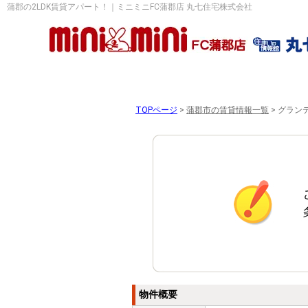
蒲郡の2LDK賃貸アパート！｜ミニミニFC蒲郡店 丸七住宅株式会社
TOPページ
>
蒲郡市の賃貸情報一覧
>
グランデ
物件概要