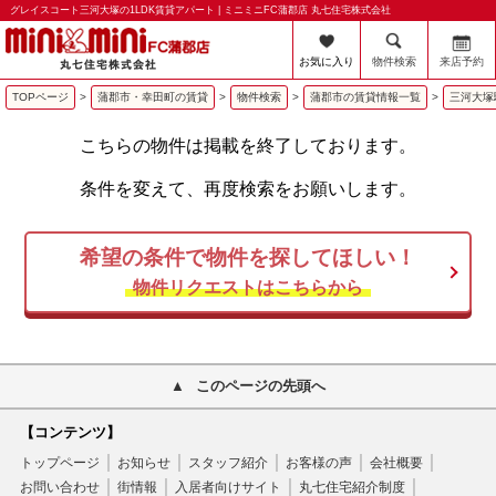
グレイスコート三河大塚の1LDK賃貸アパート | ミニミニFC蒲郡店 丸七住宅株式会社
お気に入り
物件検索
来店予約
TOPページ
>
蒲郡市・幸田町の賃貸
>
物件検索
>
蒲郡市の賃貸情報一覧
>
三河大塚
こちらの物件は掲載を終了しております。
条件を変えて、再度検索をお願いします。
希望の条件で物件を探してほしい！
物件リクエストはこちらから
このページの先頭へ
【コンテンツ】
トップページ
お知らせ
スタッフ紹介
お客様の声
会社概要
お問い合わせ
街情報
入居者向けサイト
丸七住宅紹介制度