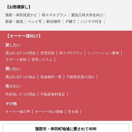
【お部屋探し】
蒲郡・幸田賃貸ナビ
得スマ０プラン
愛知工科大学生向け
新築・築浅
ペット可
駅近物件
戸建て
パノラマ付き
【オーナー様向け】
貸したい
選ばれる5つの理由
空室対策
得スマ0プラン
リノベーション事例
サポート体制
管理システム
買いたい
選ばれる5つの強み
収益物件一覧
不動産投資の流れ
売りたい
売却強い5つの理由
不動産無料査定
その他
オーナー様の声
オーナー向け情報
空き家
蒲郡市・幸田町地域に愛されて40年