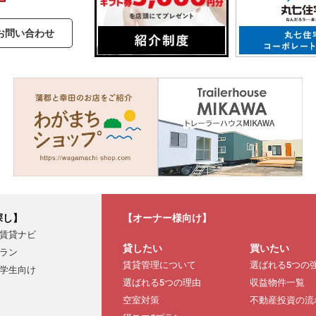
お問い合わせ
探し】
【オーナー様向け】
賃貸ナビ
貸したい
買いたい
ラン
賃貸管理について
選ばれる5つの
学生向け
選ばれる5つの理由
収益物件一覧
空室対策
不動産投資の流