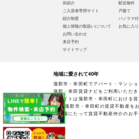
街紹介
駅近物件
ご入居者専用サイト
戸建て
紹介制度
パノラマ付
個人情報の取扱いについて
お気に入り
お問い合わせ
来店予約
サイトマップ
地域に愛されて40年
蒲郡市・幸田町でアパート・マンショ
蒲郡・幸田賃貸ナビをご利用いただき
当サイトは蒲郡市・幸田町における賃
す。 蒲郡市・幸田町の賃貸不動産を
の立場にたって賃貸不動産仲介のお手