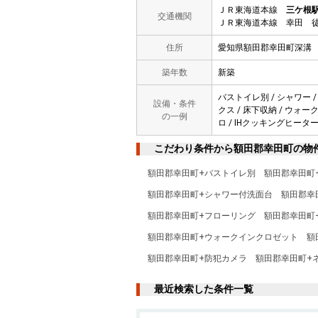
ＪＲ東海道本線
三ケ根
交通機関
ＪＲ東海道本線 幸田 徒
住所
愛知県額田郡幸田町深溝
築年数
新築
バストイレ別 / シャワー /
設備・条件
クス / 床下収納 / ウォー
の一例
ロ / IHクッキングヒーター
こだわり条件から額田郡幸田町の物
額田郡幸田町+バストイレ別
額田郡幸田町
額田郡幸田町+シャワー付洗面台
額田郡幸
額田郡幸田町+フローリング
額田郡幸田町
額田郡幸田町+ウォークインクロゼット
額
額田郡幸田町+防犯カメラ
額田郡幸田町+
最近検索した条件一覧