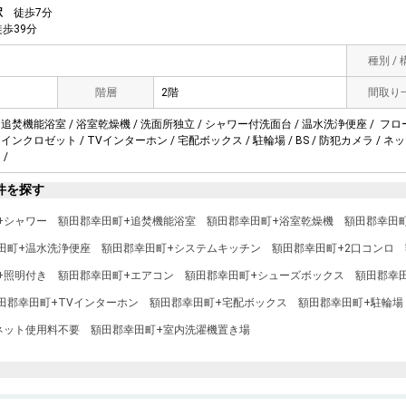
駅
徒歩7分
歩39分
種別 /
階層
2階
間取り
 追焚機能浴室 / 浴室乾燥機 / 洗面所独立 / シャワー付洗面台 / 温水洗浄便座 / フロ
クインクロゼット / TVインターホン / 宅配ボックス / 駐輪場 / BS / 防犯カメラ / 
 /
件を探す
+シャワー
額田郡幸田町+追焚機能浴室
額田郡幸田町+浴室乾燥機
額田郡幸田
田町+温水洗浄便座
額田郡幸田町+システムキッチン
額田郡幸田町+2口コンロ
+照明付き
額田郡幸田町+エアコン
額田郡幸田町+シューズボックス
額田郡幸
田郡幸田町+TVインターホン
額田郡幸田町+宅配ボックス
額田郡幸田町+駐輪場
ネット使用料不要
額田郡幸田町+室内洗濯機置き場