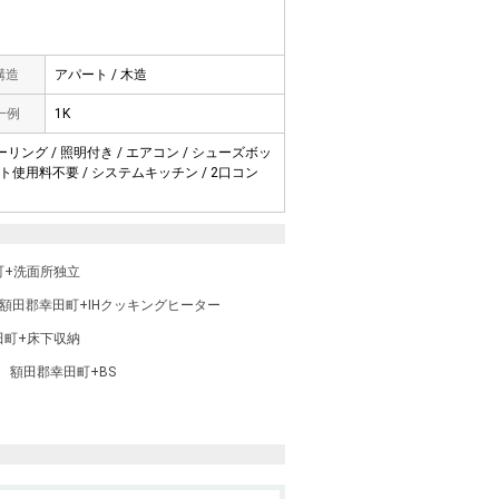
 構造
アパート / 木造
一例
1K
ーリング / 照明付き / エアコン / シューズボッ
ネット使用料不要 / システムキッチン / 2口コン
町+洗面所独立
額田郡幸田町+IHクッキングヒーター
田町+床下収納
額田郡幸田町+BS