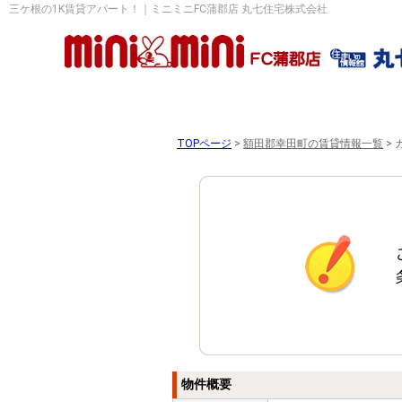
三ケ根の1K賃貸アパート！｜ミニミニFC蒲郡店 丸七住宅株式会社
TOPページ
>
額田郡幸田町の賃貸情報一覧
>
物件概要