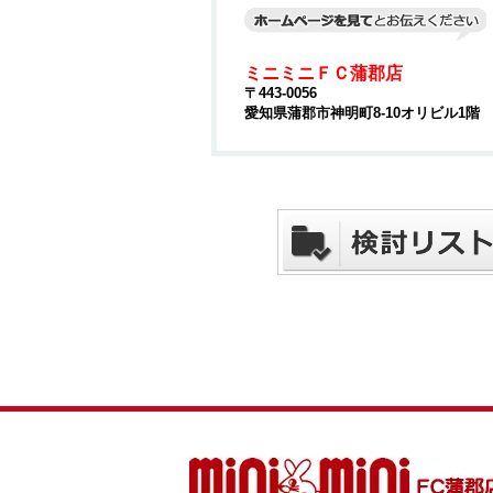
ミニミニＦＣ蒲郡店
〒443-0056
愛知県蒲郡市神明町8-10オリビル1階