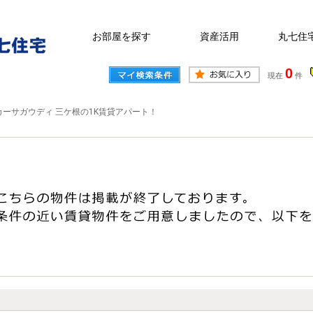
お部屋を探す
資産活用
丸七住
0
現在
件
カーサガウディ 三ケ根の1K賃貸アパート！