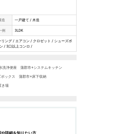
 構造
一戸建て / 木造
一例
3LDK
ーリング / エアコン / クロゼット / シューズボ
 / 3口以上コンロ /
水洗浄便座
蒲郡市+システムキッチン
ズボックス
蒲郡市+床下収納
置き場
認や詳細を知りたい方