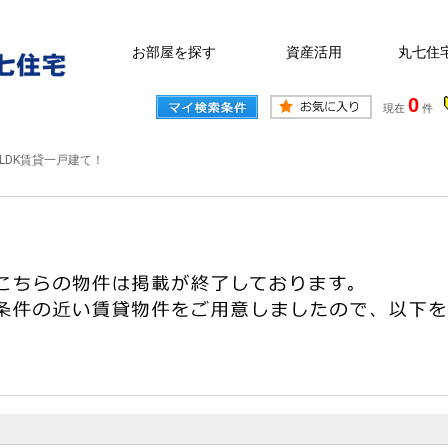
お部屋を探す
資産活用
丸七住
0
現在
件
LDK賃貸一戸建て！