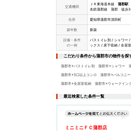
ＪＲ東海道本線
蒲郡駅
交通機関
名鉄蒲郡線 蒲郡 徒歩3
住所
愛知県蒲郡市清田町
築年数
新築
設備・条件
バストイレ別 / シャワー /
の一例
ックス / 床下収納 / 全居
こだわり条件から蒲郡市の物件を探
蒲郡市+バストイレ別
蒲郡市+シャワー
蒲郡市+3口以上コンロ
蒲郡市+バルコニー
蒲郡市+全居室収納
蒲郡市+ウォークイン
最近検索した条件一覧
ミニミニＦＣ蒲郡店