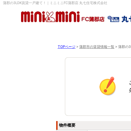
蒲郡の3LDK賃貸一戸建て！｜ミニミニFC蒲郡店 丸七住宅株式会社
TOPページ
>
蒲郡市の賃貸情報一覧
>
蒲郡の3
物件概要