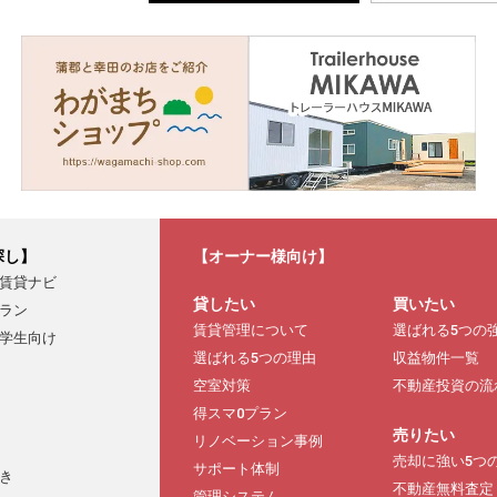
探し】
【オーナー様向け】
賃貸ナビ
貸したい
買いたい
ラン
賃貸管理について
選ばれる5つの
学生向け
選ばれる5つの理由
収益物件一覧
空室対策
不動産投資の流
得スマ0プラン
売りたい
リノベーション事例
売却に強い5つ
サポート体制
き
不動産無料査定
管理システム