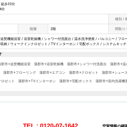
徒歩33分
4分
種別 /
階層
2階
間取り
 追焚機能浴室 / 浴室乾燥機 / シャワー付洗面台 / 温水洗浄便座 / バルコニー / フロ
室収納 / ウォークインクロゼット / TVインターホン / 宅配ボックス / システムキッチン
す
蒲郡市+追焚機能浴室
蒲郡市+浴室乾燥機
蒲郡市+シャワー付洗面台
蒲郡市+温
蒲郡市+フローリング
蒲郡市+エアコン
蒲郡市+クロゼット
蒲郡市+シュー
クロゼット
蒲郡市+TVインターホン
蒲郡市+宅配ボックス
蒲郡市+室内洗濯機
TEL : 0120-07-1642
空室情報の確