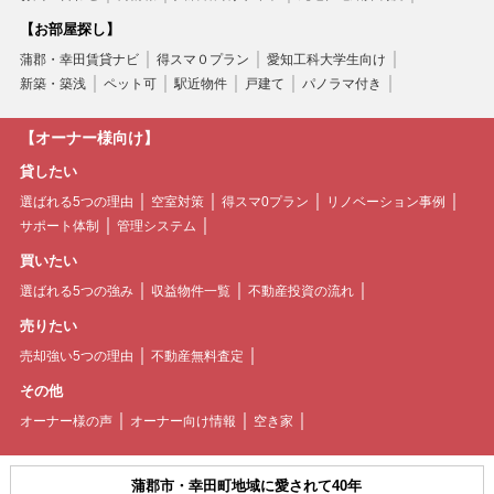
【お部屋探し】
蒲郡・幸田賃貸ナビ
得スマ０プラン
愛知工科大学生向け
新築・築浅
ペット可
駅近物件
戸建て
パノラマ付き
【オーナー様向け】
貸したい
選ばれる5つの理由
空室対策
得スマ0プラン
リノベーション事例
サポート体制
管理システム
買いたい
選ばれる5つの強み
収益物件一覧
不動産投資の流れ
売りたい
売却強い5つの理由
不動産無料査定
その他
オーナー様の声
オーナー向け情報
空き家
蒲郡市・幸田町地域に愛されて40年