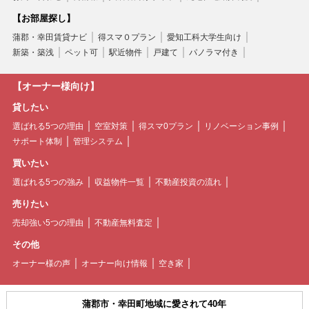
【お部屋探し】
蒲郡・幸田賃貸ナビ
得スマ０プラン
愛知工科大学生向け
新築・築浅
ペット可
駅近物件
戸建て
パノラマ付き
【オーナー様向け】
貸したい
選ばれる5つの理由
空室対策
得スマ0プラン
リノベーション事例
サポート体制
管理システム
買いたい
選ばれる5つの強み
収益物件一覧
不動産投資の流れ
売りたい
売却強い5つの理由
不動産無料査定
その他
オーナー様の声
オーナー向け情報
空き家
蒲郡市・幸田町地域に愛されて40年