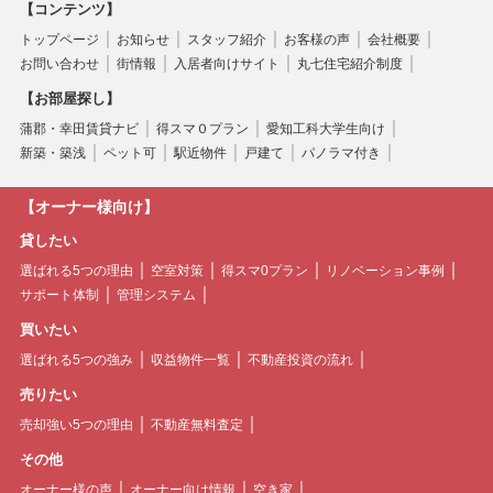
【コンテンツ】
トップページ
お知らせ
スタッフ紹介
お客様の声
会社概要
お問い合わせ
街情報
入居者向けサイト
丸七住宅紹介制度
【お部屋探し】
蒲郡・幸田賃貸ナビ
得スマ０プラン
愛知工科大学生向け
新築・築浅
ペット可
駅近物件
戸建て
パノラマ付き
【オーナー様向け】
貸したい
選ばれる5つの理由
空室対策
得スマ0プラン
リノベーション事例
サポート体制
管理システム
買いたい
選ばれる5つの強み
収益物件一覧
不動産投資の流れ
売りたい
売却強い5つの理由
不動産無料査定
その他
オーナー様の声
オーナー向け情報
空き家