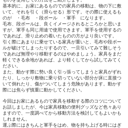
基本的に、お家にあるものでの家具の移動は、物の下に敷
いて、それを引く（滑らせる）形です。その際に使えるも
のが ・毛布 ・段ボール ・軍手 になります。
毛布、段ボールは、良くイメージされるところかと思いま
すが、軍手も同じ用途で使用できます。軍手を使用するの
であれば、滑り止めの着いたものの方がより良いです。
引く際にあまりに乗せている家具が重いと、毛布や段ボー
ルが破けてしまったりするので、一旦引いてみて難しそう
であれば無理やり移動するのはやめましょう。家具をまだ
軽くできる余地があれば、より軽くしてから試してみてく
ださい。
また、動かす際に勢い良く引っ張ってしまうと家具がずれ
たり、しっかり敷物に乗り切っていない部分が床に直接つ
いて倒れたり、傷がついてしまう危険があります。動かす
際には焦らず慎重に動かしてください。
今回はお家にあるもので家具を移動する際のコツについて
お話しましたが、今は家具移動の便利グッズなど色々あり
ますので、一度調べてから移動方法を検討してもよいかも
しれません。
運ぶ際にはきちんと軍手をはめ、物を持ち上げる時にはぎ