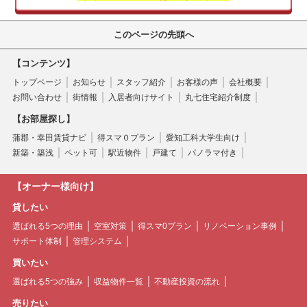
このページの先頭へ
【コンテンツ】
トップページ
お知らせ
スタッフ紹介
お客様の声
会社概要
お問い合わせ
街情報
入居者向けサイト
丸七住宅紹介制度
【お部屋探し】
蒲郡・幸田賃貸ナビ
得スマ０プラン
愛知工科大学生向け
新築・築浅
ペット可
駅近物件
戸建て
パノラマ付き
【オーナー様向け】
貸したい
選ばれる5つの理由
空室対策
得スマ0プラン
リノベーション事例
サポート体制
管理システム
買いたい
選ばれる5つの強み
収益物件一覧
不動産投資の流れ
売りたい