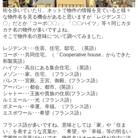
街を歩いていたり、ネットで物件の情報を見ていると様々
な物件名を見る機会があると思いますが「レジデンス〇
〇」だとか「コーポ〇〇」、「〇〇ハイツ」等々同じカタ
カナ名の物件が多いですよね。
そこで物件名の意味について調べてみました。
レジデンス･･･住居。住宅。邸宅。（英語）
コーポ･･･共同住宅。（「Cooperative house」からできた
和製英語）
ハイツ･･･高台にある集合住宅。（英語）
メゾン･･･家。住宅。（フランス語）
パレス･･･宮殿。王宮。御殿。(フランス語）
アーバン･･･都会。都市。(英語）
シャトー･･･王族や貴族の住居(フランス語）
ルミエール･･･光（フランス語）
ボヌール･･･幸運。幸福。（フランス語）
エスポワール･･･希望（フランス語）
フランス語が多いですね。意味としては「家」や「住ま
い」を表すような言葉か、「希望」や「幸福」等の明るい
雰囲気の言葉ばかりです。物件名はオーナー様が自由に決