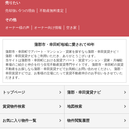
売りたい
売却強い5つの理由
不動産無料査定
その他
オーナー様の声
オーナー向け情報
空き家
蒲郡市・幸田町地域に愛されて40年
蒲郡市・幸田町でアパート・マンション・貸家を探すなら蒲郡・幸田賃貸ナビ！
蒲郡・幸田賃貸ナビをご利用いただき、ありがとうございます。
当サイトは蒲郡市・幸田町における賃貸アパート・賃貸マンション・貸家・月極駐
車場のご紹介と仲介を行う住宅不動産賃貸専門サイトです。 蒲郡市・幸田町の賃貸
不動産をお探しなら蒲郡・幸田賃貸ナビでお気軽にお問い合わせください。 蒲郡・
幸田賃貸ナビでは、お客様の立場にたって賃貸不動産仲介のお手伝いをさせていた
だきます。
トップページ
蒲郡・幸田賃貸ナビ
賃貸物件検索
地図検索
お気に入り物件一覧
物件閲覧履歴