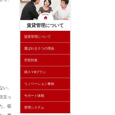
賃貸管理について
賃貸管理について
選ばれる５つの理由
空室対策
得スマ0プラン
リノベーション事例
ない、
サポート体制
目立っ
た、収
管理システム