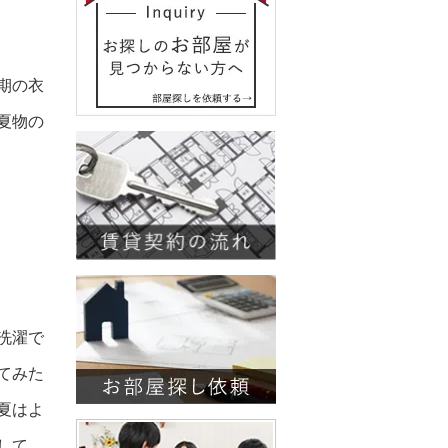
期の衣
夏物の
洗濯で
てみた
夏はよ
して、