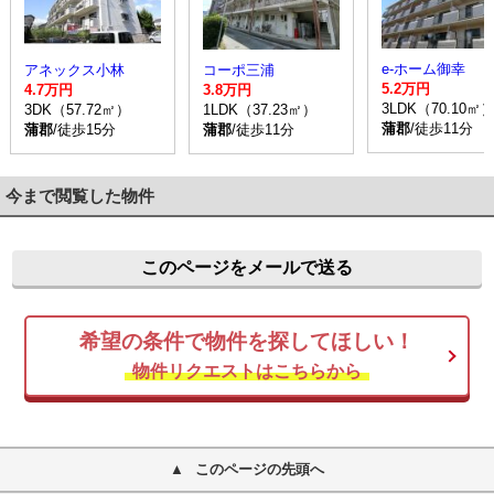
e-ホーム御幸
アネックス小林
コーポ三浦
5.2万円
4.7万円
3.8万円
3LDK（70.10㎡
3DK（57.72㎡）
1LDK（37.23㎡）
蒲郡
/徒歩11分
蒲郡
/徒歩15分
蒲郡
/徒歩11分
今まで閲覧した物件
このページをメールで送る
希望の条件で物件を探してほしい！
物件リクエストはこちらから
このページの先頭へ