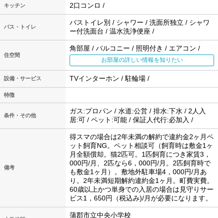
2口コンロ /
キッチン
バストイレ別 / シャワー / 洗面所独立 / シャワ
バス・トイレ
ー付洗面台 / 温水洗浄便座 /
角部屋 / バルコニー / 照明付き / エアコン /
住空間
お部屋の詳しい情報を知りたい
TVインターホン / 駐輪場 /
設備・サービス
特徴
ガス:プロパン / 水道:公営 / 排水:下水 / 2人入
条件・その他
居:可 / ペット:可能 / 保証人代行:必加入 /
得スマの場合は2年未満の解約で違約金2ヶ月ペ
ット飼育NG。ペット相談可（飼育時は敷金1ヶ
月全額償却。猫2匹可。1匹飼育につき家賃3，
000円/月、2匹なら6，000円/月。2匹飼育時で
備考
も敷金1ヶ月）。敷地外駐車場4，000円/月あ
り。2年未満短期解約違約金1ヶ月。町費実費。
60歳以上かつ単身での入居の場合は見守りサー
ビス1，650円（税込み)/月が必要になります。
蒲郡市立中央小学校