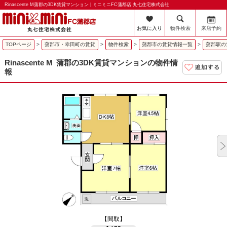
Rinascente M蒲郡の3DK賃貸マンション | ミニミニFC蒲郡店 丸七住宅株式会社
お気に入り
物件検索
来店予約
TOPページ
>
蒲郡市・幸田町の賃貸
>
物件検索
>
蒲郡市の賃貸情報一覧
>
蒲郡駅の
Rinascente M
蒲郡の3DK賃貸マンションの物件情
報
【間取】