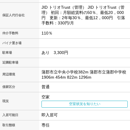
JID トリオTrust（管理） JID トリオTrust（管
理） 初回：月額総賃料の50％、最低20，000
保証人代行会社
円 更新：2年毎30％、最低12，000円 引落
手数料：330円/月
110％
仲介手数料
バイク置き場
あり 3,300円
駐車場
近隣駐車場
蒲郡市立中央小学校382m 蒲郡市立蒲郡中学校
周辺環境
1906m 454m 822m 1296m
普通
借家区分
空家
現況
空室状況を知りたい
即入居可
入居可能日
専任
取引態様