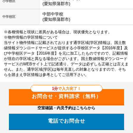
小学校区
(愛知県蒲郡市)
中部中学校
中学校区
(愛知県蒲郡市)
※各種情報と現状に差異がある場合は、現状優先となります。
※物件情報の学区情報について
当サイト物件情報に記載されております通学区域(学区)情報は、国土数
値情報ダウンロードサービスが提供する小学校区データ【2016年度】及
び中学校区データ【2016年度】を元に加工したものですので、記載情報
が現在の学区域と異なる場合がございます。国土数値情報ダウンロード
サービスのWEBサイト上で記述通り、データは必ずしも正確とは言えま
せん。また、通学区域(学区)は毎年見直しの対象となりますので、そち
らを踏まえ学区情報は参考としてご活用下さい。
1分
で入力完了！
空室確認・内見予約はこちらから
電話でお問合せ