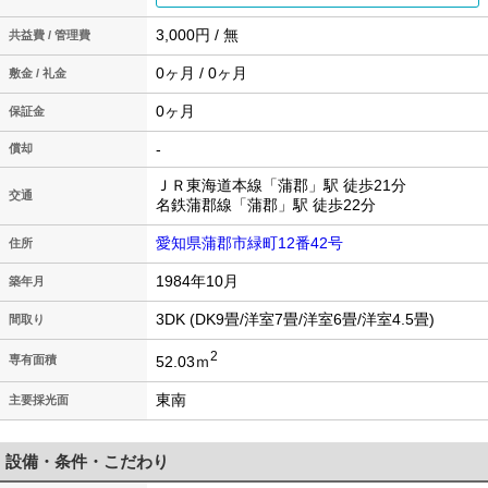
3,000円 / 無
共益費 / 管理費
0ヶ月 / 0ヶ月
敷金 / 礼金
0ヶ月
保証金
-
償却
ＪＲ東海道本線「蒲郡」駅 徒歩21分
交通
名鉄蒲郡線「蒲郡」駅 徒歩22分
愛知県蒲郡市緑町12番42号
住所
1984年10月
築年月
3DK (DK9畳/洋室7畳/洋室6畳/洋室4.5畳)
間取り
2
52.03ｍ
専有面積
東南
主要採光面
設備・条件・こだわり