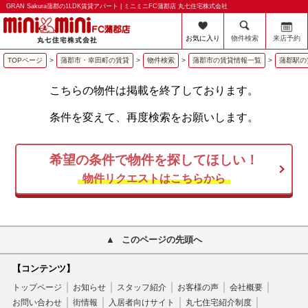
GRAN Sakura蒲郡の1LDK賃貸アパート | ミニミニFC蒲郡店 丸七住宅株式会社
お気に入り
物件検索
来店予約
TOPページ
>
蒲郡市・幸田町の賃貸
>
物件検索
>
蒲郡市の賃貸情報一覧
>
蒲郡駅の
こちらの物件は掲載を終了しております。
条件を変えて、再度検索をお願いします。
希望の条件で物件を探してほしい！
物件リクエストはこちらから
このページの先頭へ
【コンテンツ】
トップページ
お知らせ
スタッフ紹介
お客様の声
会社概要
お問い合わせ
街情報
入居者向けサイト
丸七住宅紹介制度