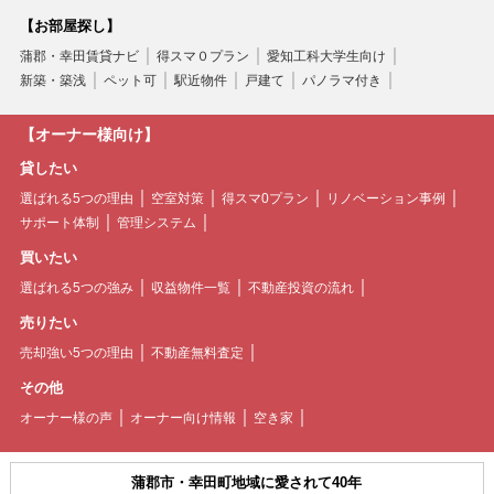
【お部屋探し】
蒲郡・幸田賃貸ナビ
得スマ０プラン
愛知工科大学生向け
新築・築浅
ペット可
駅近物件
戸建て
パノラマ付き
【オーナー様向け】
貸したい
選ばれる5つの理由
空室対策
得スマ0プラン
リノベーション事例
サポート体制
管理システム
買いたい
選ばれる5つの強み
収益物件一覧
不動産投資の流れ
売りたい
売却強い5つの理由
不動産無料査定
その他
オーナー様の声
オーナー向け情報
空き家
蒲郡市・幸田町地域に愛されて40年