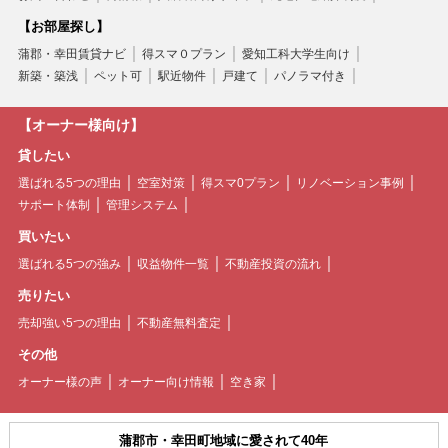
【お部屋探し】
蒲郡・幸田賃貸ナビ
得スマ０プラン
愛知工科大学生向け
新築・築浅
ペット可
駅近物件
戸建て
パノラマ付き
【オーナー様向け】
貸したい
選ばれる5つの理由
空室対策
得スマ0プラン
リノベーション事例
サポート体制
管理システム
買いたい
選ばれる5つの強み
収益物件一覧
不動産投資の流れ
売りたい
売却強い5つの理由
不動産無料査定
その他
オーナー様の声
オーナー向け情報
空き家
蒲郡市・幸田町地域に愛されて40年