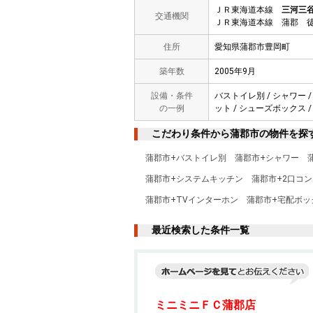
ＪＲ東海道本線
三河三
交通機関
ＪＲ東海道本線 蒲郡 徒
住所
愛知県蒲郡市豊岡町
築年数
2005年9月
設備・条件
バストイレ別 / シャワー /
の一例
ット / シューズボックス /
こだわり条件から蒲郡市の物件を探
蒲郡市+バストイレ別
蒲郡市+シャワー
蒲郡市+システムキッチン
蒲郡市+2口コン
蒲郡市+TVインターホン
蒲郡市+宅配ボッ
最近検索した条件一覧
ミニミニＦＣ蒲郡店