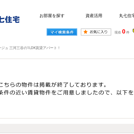
お部屋を探す
資産活用
丸七住
0
現在
件
ジュ 三河三谷の1LDK賃貸アパート！