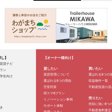
探し】
【オーナー様向け】
賃貸ナビ
貸したい
買いたい
ラン
賃貸管理について
選ばれる5つの
学生向け
選ばれる5つの理由
収益物件一覧
空室対策
不動産投資の流
得スマ0プラン
売りたい
リノベーション事例
売却に強い5つ
サポート体制
き
不動産無料査定
管理システム