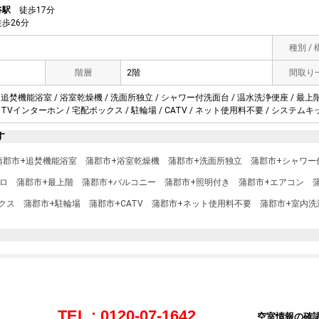
谷駅
徒歩17分
歩26分
種別 /
階層
2階
間取り
 追焚機能浴室 / 浴室乾燥機 / 洗面所独立 / シャワー付洗面台 / 温水洗浄便座 / 最上階 
 TVインターホン / 宅配ボックス / 駐輪場 / CATV / ネット使用料不要 / システムキッ
す
蒲郡市+追焚機能浴室
蒲郡市+浴室乾燥機
蒲郡市+洗面所独立
蒲郡市+シャワー
ロ
蒲郡市+最上階
蒲郡市+バルコニー
蒲郡市+照明付き
蒲郡市+エアコン
クス
蒲郡市+駐輪場
蒲郡市+CATV
蒲郡市+ネット使用料不要
蒲郡市+室内洗
TEL : 0120-07-1642
空室情報の確