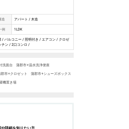
 構造
アパート / 木造
一例
1LDK
/ バルコニー / 照明付き / エアコン / クロゼ
チン / 2口コンロ /
付洗面台
蒲郡市+温水洗浄便座
蒲郡市+クロゼット
蒲郡市+シューズボックス
濯機置き場
認や詳細を知りたい方