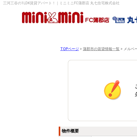
三河三谷の1LDK賃貸アパート！｜ミニミニFC蒲郡店 丸七住宅株式会社
TOPページ
>
蒲郡市の賃貸情報一覧
>
メルベー
物件概要