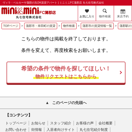
ヴィラ・ベルカーサ蒲郡の3LDK賃貸アパート | ミニミニFC蒲郡店 丸七住宅株式会社
お気に入り
物件検索
来店予約
TOPページ
>
蒲郡市・幸田町の賃貸
>
物件検索
>
蒲郡市の賃貸情報一覧
>
蒲郡駅の
こちらの物件は掲載を終了しております。
条件を変えて、再度検索をお願いします。
希望の条件で物件を探してほしい！
物件リクエストはこちらから
このページの先頭へ
【コンテンツ】
トップページ
お知らせ
スタッフ紹介
お客様の声
会社概要
お問い合わせ
街情報
入居者向けサイト
丸七住宅紹介制度