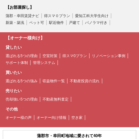
【お部屋探し】
蒲郡・幸田賃貸ナビ
得スマ０プラン
愛知工科大学生向け
新築・築浅
ペット可
駅近物件
戸建て
パノラマ付き
【オーナー様向け】
貸したい
選ばれる5つの理由
空室対策
得スマ0プラン
リノベーション事例
サポート体制
管理システム
買いたい
選ばれる5つの強み
収益物件一覧
不動産投資の流れ
売りたい
売却強い5つの理由
不動産無料査定
その他
オーナー様の声
オーナー向け情報
空き家
蒲郡市・幸田町地域に愛されて40年