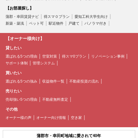
【お部屋探し】
蒲郡・幸田賃貸ナビ
得スマ０プラン
愛知工科大学生向け
新築・築浅
ペット可
駅近物件
戸建て
パノラマ付き
【オーナー様向け】
貸したい
選ばれる5つの理由
空室対策
得スマ0プラン
リノベーション事例
サポート体制
管理システム
買いたい
選ばれる5つの強み
収益物件一覧
不動産投資の流れ
売りたい
売却強い5つの理由
不動産無料査定
その他
オーナー様の声
オーナー向け情報
空き家
蒲郡市・幸田町地域に愛されて40年