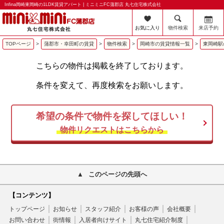
Infina岡崎東岡崎の1LDK賃貸アパート | ミニミニFC蒲郡店 丸七住宅株式会社
お気に入り
物件検索
来店予約
TOPページ
>
蒲郡市・幸田町の賃貸
>
物件検索
>
岡崎市の賃貸情報一覧
>
東岡崎駅
こちらの物件は掲載を終了しております。
条件を変えて、再度検索をお願いします。
希望の条件で物件を探してほしい！
物件リクエストはこちらから
このページの先頭へ
【コンテンツ】
トップページ
お知らせ
スタッフ紹介
お客様の声
会社概要
お問い合わせ
街情報
入居者向けサイト
丸七住宅紹介制度