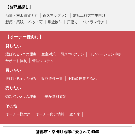
【お部屋探し】
蒲郡・幸田賃貸ナビ
得スマ０プラン
愛知工科大学生向け
新築・築浅
ペット可
駅近物件
戸建て
パノラマ付き
【オーナー様向け】
貸したい
選ばれる5つの理由
空室対策
得スマ0プラン
リノベーション事例
サポート体制
管理システム
買いたい
選ばれる5つの強み
収益物件一覧
不動産投資の流れ
売りたい
売却強い5つの理由
不動産無料査定
その他
オーナー様の声
オーナー向け情報
空き家
蒲郡市・幸田町地域に愛されて40年