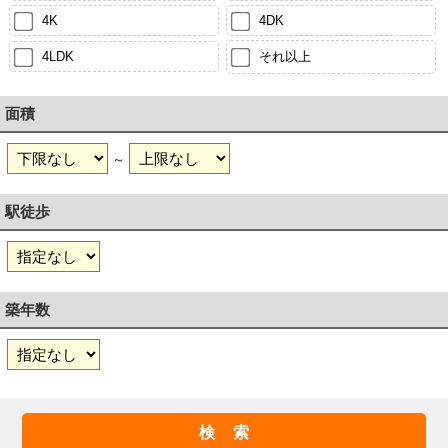
4K
4DK
4LDK
それ以上
面積
～
駅徒歩
築年数