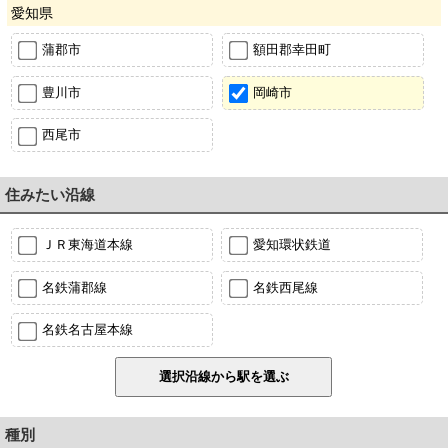
愛知県
蒲郡市
額田郡幸田町
豊川市
岡崎市
西尾市
住みたい沿線
ＪＲ東海道本線
愛知環状鉄道
名鉄蒲郡線
名鉄西尾線
名鉄名古屋本線
種別