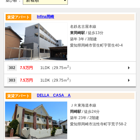
並び順 ：
Infina岡崎
賃貸アパート
名鉄名古屋本線
東岡崎駅
/ 徒歩13分
築年 3年 / 3階建
愛知県岡崎市菅生町字菅生40-4
2
302
7.5万円
1LDK（29.75ｍ
）
2
303
7.5万円
1LDK（29.75ｍ
）
DELLA CASA A
賃貸アパート
ＪＲ東海道本線
岡崎駅
/ 徒歩24分
築年 23年 / 2階建
愛知県岡崎市法性寺町字荒子58-2