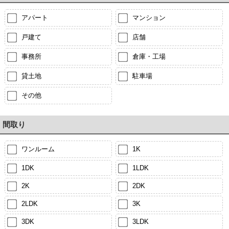
アパート
マンション
戸建て
店舗
事務所
倉庫・工場
貸土地
駐車場
その他
間取り
ワンルーム
1K
1DK
1LDK
2K
2DK
2LDK
3K
3DK
3LDK