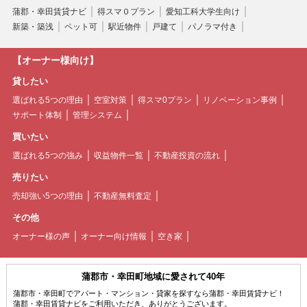
蒲郡・幸田賃貸ナビ
得スマ０プラン
愛知工科大学生向け
新築・築浅
ペット可
駅近物件
戸建て
パノラマ付き
【オーナー様向け】
貸したい
選ばれる5つの理由
空室対策
得スマ0プラン
リノベーション事例
サポート体制
管理システム
買いたい
選ばれる5つの強み
収益物件一覧
不動産投資の流れ
売りたい
売却強い5つの理由
不動産無料査定
その他
オーナー様の声
オーナー向け情報
空き家
蒲郡市・幸田町地域に愛されて40年
蒲郡市・幸田町でアパート・マンション・貸家を探すなら蒲郡・幸田賃貸ナビ！
蒲郡・幸田賃貸ナビをご利用いただき、ありがとうございます。