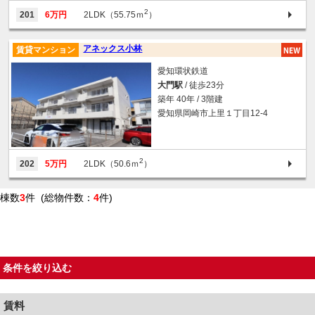
2
201
6万円
2LDK（55.75ｍ
）
アネックス小林
賃貸マンション
愛知環状鉄道
大門駅
/ 徒歩23分
築年 40年 / 3階建
愛知県岡崎市上里１丁目12-4
2
202
5万円
2LDK（50.6ｍ
）
棟数
3
件 (総物件数：
4
件)
条件を絞り込む
賃料