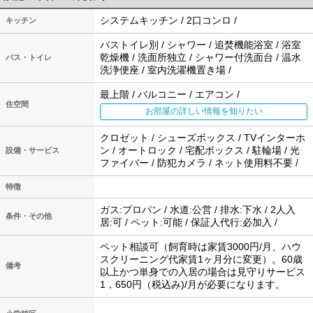
システムキッチン / 2口コンロ /
キッチン
バストイレ別 / シャワー / 追焚機能浴室 / 浴室
乾燥機 / 洗面所独立 / シャワー付洗面台 / 温水
バス・トイレ
洗浄便座 / 室内洗濯機置き場 /
最上階 / バルコニー / エアコン /
住空間
お部屋の詳しい情報を知りたい
クロゼット / シューズボックス / TVインターホ
ン / オートロック / 宅配ボックス / 駐輪場 / 光
設備・サービス
ファイバー / 防犯カメラ / ネット使用料不要 /
特徴
ガス:プロパン / 水道:公営 / 排水:下水 / 2人入
条件・その他
居:可 / ペット:可能 / 保証人代行:必加入 /
ペット相談可（飼育時は家賃3000円/月、ハウ
スクリーニング代家賃1ヶ月分に変更）。60歳
備考
以上かつ単身での入居の場合は見守りサービス
1，650円（税込み)/月が必要になります。