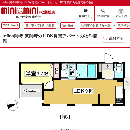
Infina岡崎東岡崎の1LDK賃貸アパート | ミニミニFC蒲郡店 丸七住宅株式会社
お気に入り
物件検索
来店予約
TOPページ
>
蒲郡市・幸田町の賃貸
>
物件検索
>
岡崎市の賃貸情報一覧
>
東岡崎駅
Infina岡崎
東岡崎の1LDK賃貸アパートの物件情
報
【間取】