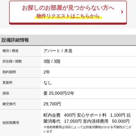
お探しのお部屋が見つからない方へ
物件リクエストはこちらから
設備詳細情報
アパート / 木造
種別 / 構造
3階 / 3階
所在階 / 階数
2年
契約期間
なし
更新料
要 25,000円/2年
損保
29,700円
鍵交換代
町内会費
400円
安心サポート料
1,100円
抗
菌消毒代
17,050円
室内清掃費用
50,000円
他初期費用
※他初期費用は項目によっては別途消費税がかかる可能性がござ
います