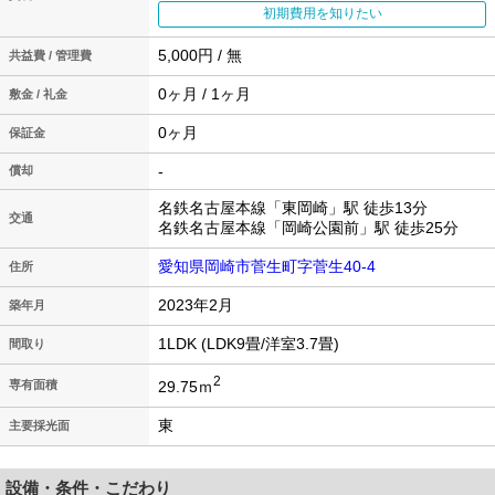
初期費用を知りたい
5,000円 / 無
共益費 / 管理費
0ヶ月 / 1ヶ月
敷金 / 礼金
0ヶ月
保証金
-
償却
名鉄名古屋本線「東岡崎」駅 徒歩13分
交通
名鉄名古屋本線「岡崎公園前」駅 徒歩25分
愛知県岡崎市菅生町字菅生40-4
住所
2023年2月
築年月
1LDK (LDK9畳/洋室3.7畳)
間取り
2
29.75ｍ
専有面積
東
主要採光面
設備・条件・こだわり