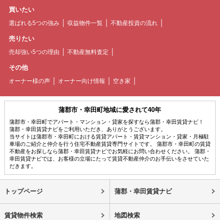
買いたい
選ばれる5つの強み
収益物件一覧
不動産投資の流れ
売りたい
売却強い5つの理由
不動産無料査定
その他
オーナー様の声
オーナー向け情報
空き家
蒲郡市・幸田町地域に愛されて40年
蒲郡市・幸田町でアパート・マンション・貸家を探すなら蒲郡・幸田賃貸ナビ！
蒲郡・幸田賃貸ナビをご利用いただき、ありがとうございます。
当サイトは蒲郡市・幸田町における賃貸アパート・賃貸マンション・貸家・月極駐
車場のご紹介と仲介を行う住宅不動産賃貸専門サイトです。 蒲郡市・幸田町の賃貸
不動産をお探しなら蒲郡・幸田賃貸ナビでお気軽にお問い合わせください。 蒲郡・
幸田賃貸ナビでは、お客様の立場にたって賃貸不動産仲介のお手伝いをさせていた
だきます。
トップページ
蒲郡・幸田賃貸ナビ
賃貸物件検索
地図検索