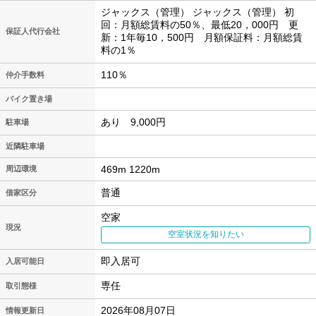
ジャックス（管理） ジャックス（管理） 初
回：月額総賃料の50％、最低20，000円 更
保証人代行会社
新：1年毎10，500円 月額保証料：月額総賃
料の1％
110％
仲介手数料
バイク置き場
あり 9,000円
駐車場
近隣駐車場
469m 1220m
周辺環境
普通
借家区分
空家
現況
空室状況を知りたい
即入居可
入居可能日
専任
取引態様
2026年08月07日
情報更新日