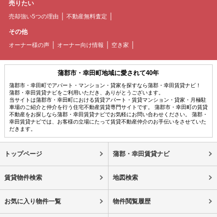
売りたい
売却強い5つの理由
不動産無料査定
その他
オーナー様の声
オーナー向け情報
空き家
蒲郡市・幸田町地域に愛されて40年
蒲郡市・幸田町でアパート・マンション・貸家を探すなら蒲郡・幸田賃貸ナビ！
蒲郡・幸田賃貸ナビをご利用いただき、ありがとうございます。
当サイトは蒲郡市・幸田町における賃貸アパート・賃貸マンション・貸家・月極駐
車場のご紹介と仲介を行う住宅不動産賃貸専門サイトです。 蒲郡市・幸田町の賃貸
不動産をお探しなら蒲郡・幸田賃貸ナビでお気軽にお問い合わせください。 蒲郡・
幸田賃貸ナビでは、お客様の立場にたって賃貸不動産仲介のお手伝いをさせていた
だきます。
トップページ
蒲郡・幸田賃貸ナビ
賃貸物件検索
地図検索
お気に入り物件一覧
物件閲覧履歴