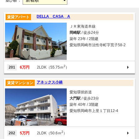
並び順 ：
DELLA CASA A
賃貸アパート
ＪＲ東海道本線
岡崎駅
/ 徒歩24分
築年 23年 / 2階建
愛知県岡崎市法性寺町字荒子58-2
2
201
6万円
2LDK（55.75ｍ
）
アネックス小林
賃貸マンション
愛知環状鉄道
大門駅
/ 徒歩23分
築年 40年 / 3階建
愛知県岡崎市上里１丁目12-4
2
202
5万円
2LDK（50.6ｍ
）