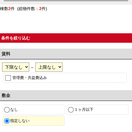
棟数
2
件 (総物件数：
2
件)
条件を絞り込む
賃料
～
管理費・共益費込み
敷金
なし
１ヶ月以下
指定しない