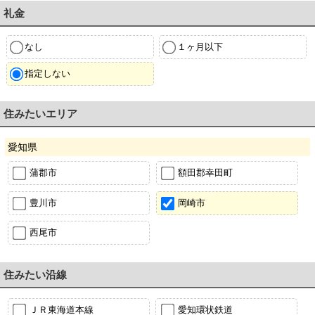
礼金
なし
１ヶ月以下
指定しない
住みたいエリア
愛知県
蒲郡市
額田郡幸田町
豊川市
岡崎市
西尾市
住みたい沿線
ＪＲ東海道本線
愛知環状鉄道