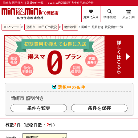
岡崎市 照明付き ｜賃貸物件一覧｜ ミニミニFC蒲郡店 丸七住宅株式会社
お気に入り
物件検索
来店予約
TOPページ
>
蒲郡市・幸田町の賃貸
>
物件検索
>
岡崎市 照明付き 賃貸物件一覧
選択中の条件
岡崎市 照明付き
条件を変更
条件を保存
棟数
2
件 (総物件数：
2
件)