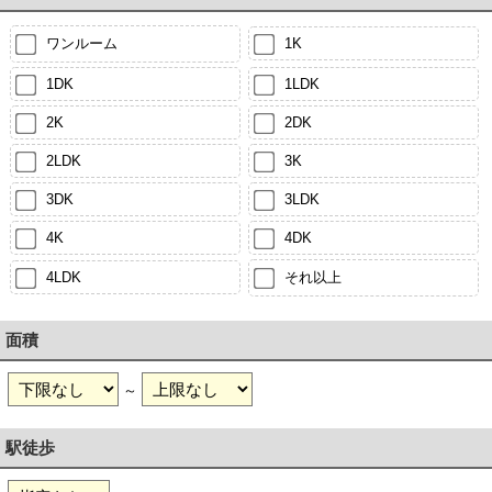
ワンルーム
1K
1DK
1LDK
2K
2DK
2LDK
3K
3DK
3LDK
4K
4DK
4LDK
それ以上
面積
～
駅徒歩