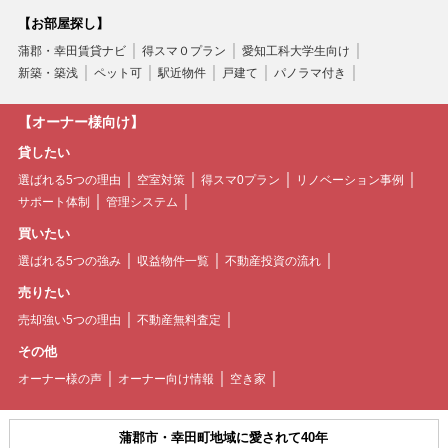
【お部屋探し】
蒲郡・幸田賃貸ナビ
得スマ０プラン
愛知工科大学生向け
新築・築浅
ペット可
駅近物件
戸建て
パノラマ付き
【オーナー様向け】
貸したい
選ばれる5つの理由
空室対策
得スマ0プラン
リノベーション事例
サポート体制
管理システム
買いたい
選ばれる5つの強み
収益物件一覧
不動産投資の流れ
売りたい
売却強い5つの理由
不動産無料査定
その他
オーナー様の声
オーナー向け情報
空き家
蒲郡市・幸田町地域に愛されて40年