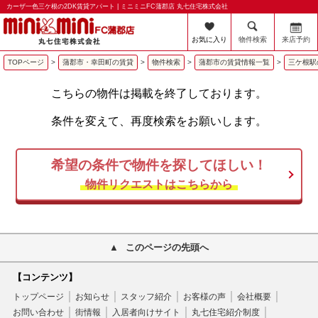
カーザ一色三ケ根の2DK賃貸アパート | ミニミニFC蒲郡店 丸七住宅株式会社
お気に入り
物件検索
来店予約
TOPページ
>
蒲郡市・幸田町の賃貸
>
物件検索
>
蒲郡市の賃貸情報一覧
>
三ケ根駅
こちらの物件は掲載を終了しております。
条件を変えて、再度検索をお願いします。
希望の条件で物件を探してほしい！
物件リクエストはこちらから
このページの先頭へ
【コンテンツ】
トップページ
お知らせ
スタッフ紹介
お客様の声
会社概要
お問い合わせ
街情報
入居者向けサイト
丸七住宅紹介制度