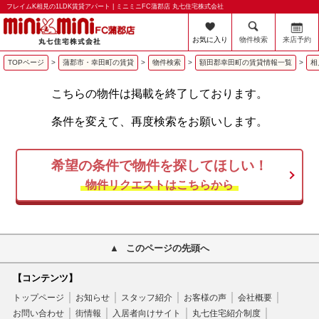
フレイムK相見の1LDK賃貸アパート | ミニミニFC蒲郡店 丸七住宅株式会社
お気に入り
物件検索
来店予約
TOPページ
>
蒲郡市・幸田町の賃貸
>
物件検索
>
額田郡幸田町の賃貸情報一覧
>
相
こちらの物件は掲載を終了しております。
条件を変えて、再度検索をお願いします。
希望の条件で物件を探してほしい！
物件リクエストはこちらから
このページの先頭へ
【コンテンツ】
トップページ
お知らせ
スタッフ紹介
お客様の声
会社概要
お問い合わせ
街情報
入居者向けサイト
丸七住宅紹介制度