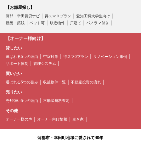
【お部屋探し】
蒲郡・幸田賃貸ナビ
得スマ０プラン
愛知工科大学生向け
新築・築浅
ペット可
駅近物件
戸建て
パノラマ付き
【オーナー様向け】
貸したい
選ばれる5つの理由
空室対策
得スマ0プラン
リノベーション事例
サポート体制
管理システム
買いたい
選ばれる5つの強み
収益物件一覧
不動産投資の流れ
売りたい
売却強い5つの理由
不動産無料査定
その他
オーナー様の声
オーナー向け情報
空き家
蒲郡市・幸田町地域に愛されて40年