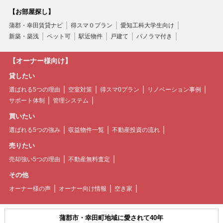
【お部屋探し】
蒲郡・幸田賃貸ナビ
得スマ０プラン
愛知工科大学生向け
新築・築浅
ペット可
駅近物件
戸建て
パノラマ付き
【オーナー様向け】
貸したい
選ばれる5つの理由
空室対策
得スマ0プラン
リノベーション事例
サポート体制
管理システム
買いたい
選ばれる5つの強み
収益物件一覧
不動産投資の流れ
売りたい
売却強い5つの理由
不動産無料査定
その他
オーナー様の声
オーナー向け情報
空き家
蒲郡市・幸田町地域に愛されて40年