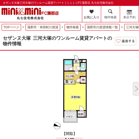
セザンヌ大塚三河大塚のワンルーム賃貸アパート | ミニミニFC蒲郡店 丸七住宅株式会社
お気に入り
物件検索
来店予約
TOPページ
>
蒲郡市・幸田町の賃貸
>
物件検索
>
蒲郡市の賃貸情報一覧
>
三河大塚
セザンヌ大塚
三河大塚のワンルーム賃貸アパートの
物件情報
【間取】