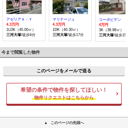
アゼリアＡ・Ｙ
マリナージュ
コーポビデン
4.3万円
4.3万円
4万円
1LDK（45.00㎡）
1DK（40.30㎡）
3K（38.98㎡）
三河大塚
/徒歩6分
三河大塚
/徒歩17分
三河大塚
/徒歩15
今まで閲覧した物件
このページをメールで送る
希望の条件で物件を探してほしい！
物件リクエストはこちらから
このページの先頭へ