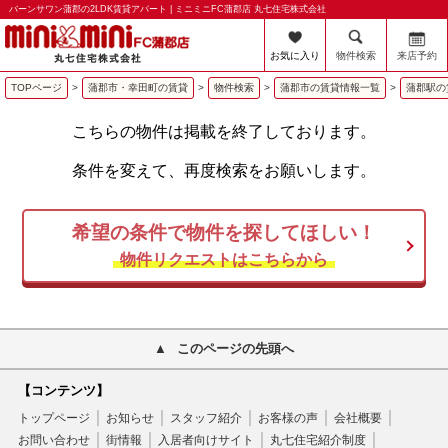
バーンサワン蒲郡の2LDK賃貸アパート | ミニミニFC蒲郡店 丸七住宅株式会社
お気に入り
物件検索
来店予約
TOPページ
>
蒲郡市・幸田町の賃貸
>
物件検索
>
蒲郡市の賃貸情報一覧
>
蒲郡駅の
こちらの物件は掲載を終了しております。
条件を変えて、再度検索をお願いします。
希望の条件で物件を探してほしい！
物件リクエストはこちらから
このページの先頭へ
【コンテンツ】
トップページ
お知らせ
スタッフ紹介
お客様の声
会社概要
お問い合わせ
街情報
入居者向けサイト
丸七住宅紹介制度