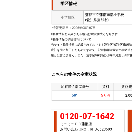
学区情報
蒲郡市立蒲郡南部小学校
小学校区
(愛知県蒲郡市)
情報更新日：2026年08月07日
※各種情報と差異がある場合は現況優先となります
※物件情報の学区情報について
当サイト物件情報に記載されております通学区域(学区)情報は
度】を元に加工したものですので、記載情報が現在の学区域
確とは言えません。また、通学区域(学区)は毎年見直しの対
こちらの物件の空室状況
所在階 / 部屋番号
賃料
共益費
501
5万円
2,00
0120-07-1642
ミニミニＦＣ蒲郡店
お問い合わせNO：RHS-5623603