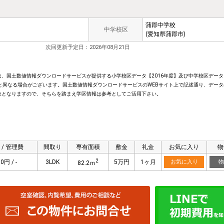
蒲郡中学校
中学校区
(愛知県蒲郡市)
次回更新予定日：2026年08月21日
、国土数値情報ダウンロードサービスが提供する小学校区データ【2016年度】及び中学校区データ【
と異なる場合がございます。国土数値情報ダウンロードサービスのWEBサイト上で記述通り、データ
象となりますので、そちらを踏まえ学区情報は参考としてご活用下さい。
 / 管理費
間取り
専有面積
敷金
礼金
お気に入り
物
2
0円 / -
3LDK
5万円
1ヶ月
お気に入り
物
82.2ｍ