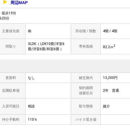
周辺MAP
-2
徒歩19分
20分
主要採光面
南
所在階 / 階数
4階 / 4階
3LDK（ LDK10畳/洋室6
2
間取り
専有面積
82.2ｍ
畳/洋室6畳/和室6畳 ）
更新料
なし
鍵交換代
13,200円
契約期間
近隣駐車場
2年 普通
借家区分
入居可能日
相談
取引態様
媒介
仲介手数料
110％
バイク置き場