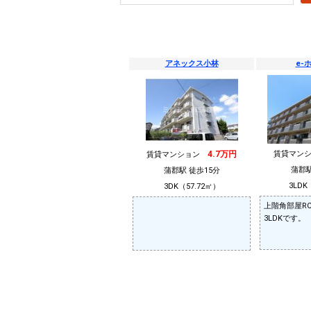
アネックス小林
e-
4.7万円
賃貸マン
賃貸マンション
蒲郡駅
蒲郡駅 徒歩15分
3LDK
3DK（57.72㎡）
上階角部屋R
3LDKです。