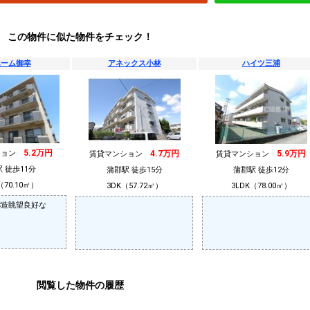
この物件に似た物件をチェック！
ホーム御幸
アネックス小林
ハイツ三浦
5.2万円
ション
4.7万円
5.9万円
賃貸マンション
賃貸マンション
 徒歩11分
蒲郡駅 徒歩15分
蒲郡駅 徒歩12分
（70.10㎡）
3DK（57.72㎡）
3LDK（78.00㎡）
C造眺望良好な
閲覧した物件の履歴