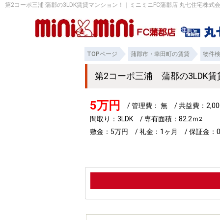
第2コーポ三浦 蒲郡の3LDK賃貸マンション！｜ミニミニFC蒲郡店 丸七住宅株式
TOPページ
蒲郡市・幸田町の賃貸
物件
第2コーポ三浦 蒲郡の3LD
5万円
/ 管理費： 無 / 共益費：2,
間取り：3LDK / 専有面積：82.2ｍ
2
敷金：5万円 / 礼金：1ヶ月 / 保証金：0