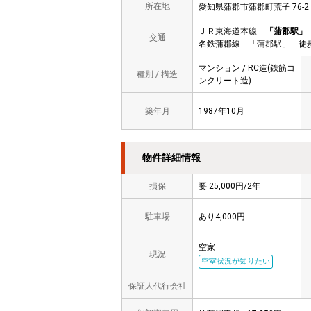
所在地
愛知県蒲郡市蒲郡町荒子 76
ＪＲ東海道本線
「蒲郡駅」
交通
名鉄蒲郡線 「蒲郡駅」 徒歩
マンション / RC造(鉄筋コ
種別 / 構造
ンクリート造)
築年月
1987年10月
物件詳細情報
損保
要 25,000円/2年
駐車場
あり4,000円
空家
現況
空室状況が知りたい
保証人代行会社