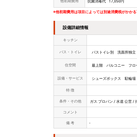
他初期費用
抗菌消毒代
17,050円
※他初期費用は項目によっては別途消費税がかかる
設備詳細情報
キッチン
バス・トイレ
バストイレ別
洗面所独立
住空間
最上階
バルコニー
フロ
設備・サービス
シューズボックス
駐輪場
特 徴
条件・その他
ガス:プロパン / 水道:公営 / 
コメント
備 考
-