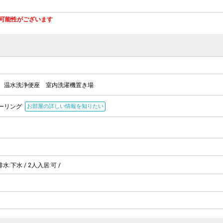
可能性がございます
温水洗浄便座
室内洗濯機置き場
ーリング
お部屋の詳しい情報を知りたい
排水:下水 / 2人入居:可 /