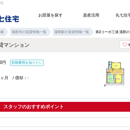
会社
お部屋を探す
資産活用
丸七住
検索
蒲郡市の賃貸情報一覧
蒲郡駅の賃貸情報一覧
第2コーポ三浦 蒲郡の
K賃貸マンション
000円
初期費用を知りたい
ヶ月 / 償却：-
ポイント