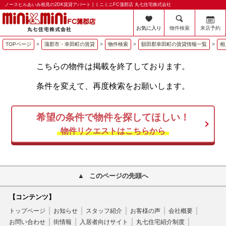
ノースヒルあいみ相見の2DK賃貸アパート | ミニミニFC蒲郡店 丸七住宅株式会社
お気に入り
物件検索
来店予約
TOPページ
>
蒲郡市・幸田町の賃貸
>
物件検索
>
額田郡幸田町の賃貸情報一覧
>
相
こちらの物件は掲載を終了しております。
条件を変えて、再度検索をお願いします。
希望の条件で物件を探してほしい！
物件リクエストはこちらから
このページの先頭へ
【コンテンツ】
トップページ
お知らせ
スタッフ紹介
お客様の声
会社概要
お問い合わせ
街情報
入居者向けサイト
丸七住宅紹介制度