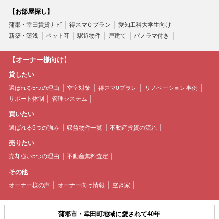
【お部屋探し】
蒲郡・幸田賃貸ナビ
得スマ０プラン
愛知工科大学生向け
新築・築浅
ペット可
駅近物件
戸建て
パノラマ付き
【オーナー様向け】
貸したい
選ばれる5つの理由
空室対策
得スマ0プラン
リノベーション事例
サポート体制
管理システム
買いたい
選ばれる5つの強み
収益物件一覧
不動産投資の流れ
売りたい
売却強い5つの理由
不動産無料査定
その他
オーナー様の声
オーナー向け情報
空き家
蒲郡市・幸田町地域に愛されて40年