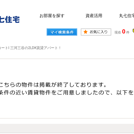
お部屋を探す
資産活用
丸七住
0
現在
件
ートI 三河三谷の2LDK賃貸アパート！