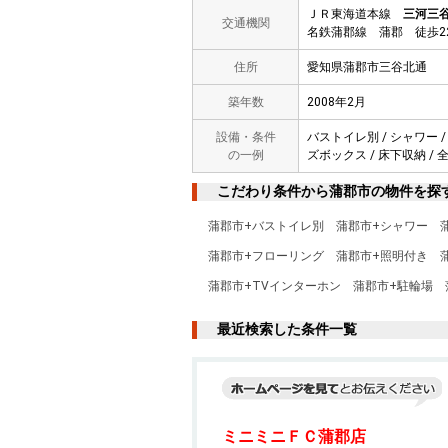
ＪＲ東海道本線
三河三
交通機関
名鉄蒲郡線 蒲郡 徒歩2
住所
愛知県蒲郡市三谷北通
築年数
2008年2月
設備・条件
バストイレ別 / シャワー /
の一例
ズボックス / 床下収納 / 全
こだわり条件から蒲郡市の物件を探
蒲郡市+バストイレ別
蒲郡市+シャワー
蒲郡市+フローリング
蒲郡市+照明付き
蒲郡市+TVインターホン
蒲郡市+駐輪場
最近検索した条件一覧
ミニミニＦＣ蒲郡店