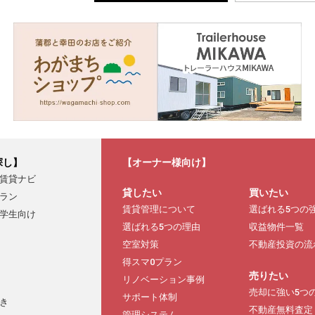
探し】
【オーナー様向け】
賃貸ナビ
貸したい
買いたい
ラン
賃貸管理について
選ばれる5つの
学生向け
選ばれる5つの理由
収益物件一覧
空室対策
不動産投資の流
得スマ0プラン
売りたい
リノベーション事例
売却に強い5つ
サポート体制
き
不動産無料査定
管理システム