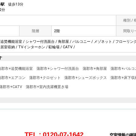
谷駅
徒歩13分
2分
種別 /
階層
2階
間取り
 追焚機能浴室 / シャワー付洗面台 / 角部屋 / バルコニー / メゾネット / フローリング 
居室収納 / TVインターホン / 駐輪場 / CATV /
す
蒲郡市+追焚機能浴室
蒲郡市+シャワー付洗面台
蒲郡市+角部屋
蒲郡市+バルコ
蒲郡市+エアコン
蒲郡市+クロゼット
蒲郡市+シューズボックス
蒲郡市+床下収
蒲郡市+CATV
蒲郡市+室内洗濯機置き場
TEL : 0120-07-1642
空室情報の確