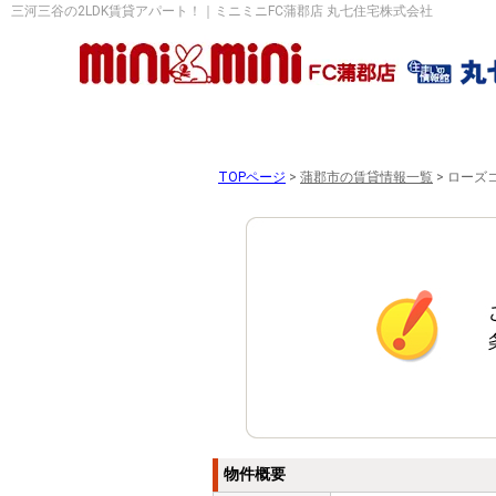
三河三谷の2LDK賃貸アパート！｜ミニミニFC蒲郡店 丸七住宅株式会社
TOPページ
>
蒲郡市の賃貸情報一覧
>
ローズコ
物件概要