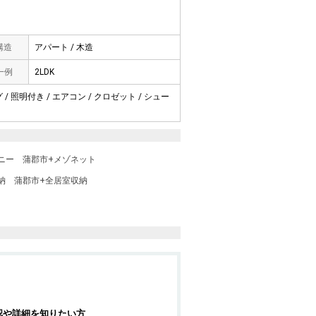
 構造
アパート / 木造
一例
2LDK
/ 照明付き / エアコン / クロゼット / シュー
ニー
蒲郡市+メゾネット
納
蒲郡市+全居室収納
認や詳細を知りたい方