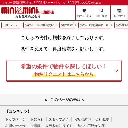
オッツ竹谷蒲郡競艇場前の3LDK賃貸アパート | ミニミニFC蒲郡店 丸七住宅株式会社
お気に入り
物件検索
来店予約
TOPページ
>
蒲郡市・幸田町の賃貸
>
物件検索
>
蒲郡市の賃貸情報一覧
>
蒲郡競艇
こちらの物件は掲載を終了しております。
条件を変えて、再度検索をお願いします。
希望の条件で物件を探してほしい！
物件リクエストはこちらから
このページの先頭へ
【コンテンツ】
トップページ
お知らせ
スタッフ紹介
お客様の声
会社概要
お問い合わせ
街情報
入居者向けサイト
丸七住宅紹介制度