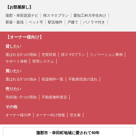
【お部屋探し】
蒲郡・幸田賃貸ナビ
得スマ０プラン
愛知工科大学生向け
新築・築浅
ペット可
駅近物件
戸建て
パノラマ付き
【オーナー様向け】
貸したい
選ばれる5つの理由
空室対策
得スマ0プラン
リノベーション事例
サポート体制
管理システム
買いたい
選ばれる5つの強み
収益物件一覧
不動産投資の流れ
売りたい
売却強い5つの理由
不動産無料査定
その他
オーナー様の声
オーナー向け情報
空き家
蒲郡市・幸田町地域に愛されて40年