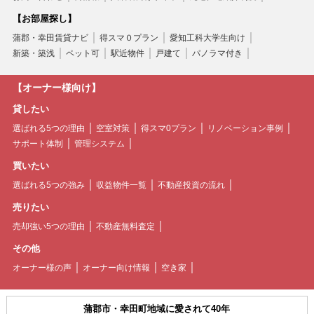
【お部屋探し】
蒲郡・幸田賃貸ナビ
得スマ０プラン
愛知工科大学生向け
新築・築浅
ペット可
駅近物件
戸建て
パノラマ付き
【オーナー様向け】
貸したい
選ばれる5つの理由
空室対策
得スマ0プラン
リノベーション事例
サポート体制
管理システム
買いたい
選ばれる5つの強み
収益物件一覧
不動産投資の流れ
売りたい
売却強い5つの理由
不動産無料査定
その他
オーナー様の声
オーナー向け情報
空き家
蒲郡市・幸田町地域に愛されて40年