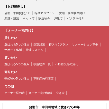
【お部屋探し】
蒲郡・幸田賃貸ナビ
得スマ０プラン
愛知工科大学生向け
新築・築浅
ペット可
駅近物件
戸建て
パノラマ付き
【オーナー様向け】
貸したい
選ばれる5つの理由
空室対策
得スマ0プラン
リノベーション事例
サポート体制
管理システム
買いたい
選ばれる5つの強み
収益物件一覧
不動産投資の流れ
売りたい
売却強い5つの理由
不動産無料査定
その他
オーナー様の声
オーナー向け情報
空き家
蒲郡市・幸田町地域に愛されて40年