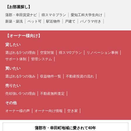
【お部屋探し】
蒲郡・幸田賃貸ナビ
得スマ０プラン
愛知工科大学生向け
新築・築浅
ペット可
駅近物件
戸建て
パノラマ付き
【オーナー様向け】
貸したい
選ばれる5つの理由
空室対策
得スマ0プラン
リノベーション事例
サポート体制
管理システム
買いたい
選ばれる5つの強み
収益物件一覧
不動産投資の流れ
売りたい
売却強い5つの理由
不動産無料査定
その他
オーナー様の声
オーナー向け情報
空き家
蒲郡市・幸田町地域に愛されて40年