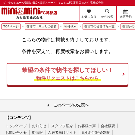
ヴィラルミエール蒲郡の2LDK賃貸アパート | ミニミニFC蒲郡店 丸七住宅株式会社
お気に入り
物件検索
来店予約
TOPページ
>
蒲郡市・幸田町の賃貸
>
物件検索
>
蒲郡市の賃貸情報一覧
>
蒲郡駅の
こちらの物件は掲載を終了しております。
条件を変えて、再度検索をお願いします。
希望の条件で物件を探してほしい！
物件リクエストはこちらから
このページの先頭へ
【コンテンツ】
トップページ
お知らせ
スタッフ紹介
お客様の声
会社概要
お問い合わせ
街情報
入居者向けサイト
丸七住宅紹介制度