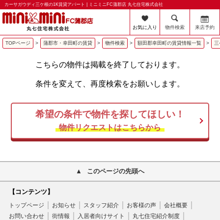
カーサガウディ三ケ根の1K賃貸アパート | ミニミニFC蒲郡店 丸七住宅株式会社
お気に入り
物件検索
来店予約
TOPページ
>
蒲郡市・幸田町の賃貸
>
物件検索
>
額田郡幸田町の賃貸情報一覧
>
三
こちらの物件は掲載を終了しております。
条件を変えて、再度検索をお願いします。
希望の条件で物件を探してほしい！
物件リクエストはこちらから
このページの先頭へ
【コンテンツ】
トップページ
お知らせ
スタッフ紹介
お客様の声
会社概要
お問い合わせ
街情報
入居者向けサイト
丸七住宅紹介制度