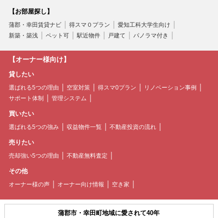
【お部屋探し】
蒲郡・幸田賃貸ナビ
得スマ０プラン
愛知工科大学生向け
新築・築浅
ペット可
駅近物件
戸建て
パノラマ付き
【オーナー様向け】
貸したい
選ばれる5つの理由
空室対策
得スマ0プラン
リノベーション事例
サポート体制
管理システム
買いたい
選ばれる5つの強み
収益物件一覧
不動産投資の流れ
売りたい
売却強い5つの理由
不動産無料査定
その他
オーナー様の声
オーナー向け情報
空き家
蒲郡市・幸田町地域に愛されて40年