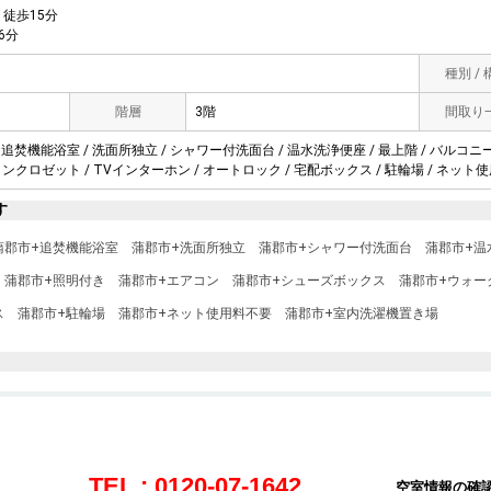
徒歩15分
6分
種別 /
階層
3階
間取り
 追焚機能浴室 / 洗面所独立 / シャワー付洗面台 / 温水洗浄便座 / 最上階 / バルコニー 
ンクロゼット / TVインターホン / オートロック / 宅配ボックス / 駐輪場 / ネット使
す
蒲郡市+追焚機能浴室
蒲郡市+洗面所独立
蒲郡市+シャワー付洗面台
蒲郡市+温
蒲郡市+照明付き
蒲郡市+エアコン
蒲郡市+シューズボックス
蒲郡市+ウォー
ス
蒲郡市+駐輪場
蒲郡市+ネット使用料不要
蒲郡市+室内洗濯機置き場
TEL : 0120-07-1642
空室情報の確