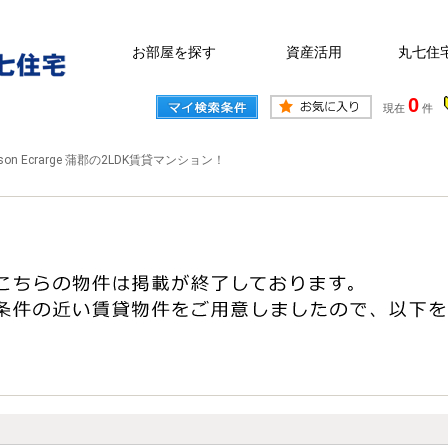
お部屋を探す
資産活用
丸七住
0
現在
件
ison Ecrarge 蒲郡の2LDK賃貸マンション！