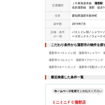
ＪＲ東海道本線
蒲郡駅
交通機関
名鉄蒲郡線 蒲郡 徒歩1
住所
愛知県蒲郡市新井町
築年数
2019年7月
設備・条件
バストイレ別 / シャワー /
の一例
ーズボックス / ウォークイ
こだわり条件から蒲郡市の物件を探
蒲郡市+バストイレ別
蒲郡市+シャワー
蒲郡市+バルコニー
蒲郡市+フローリング
蒲郡市+オートロック
蒲郡市+宅配ボック
最近検索した条件一覧
ミニミニＦＣ蒲郡店