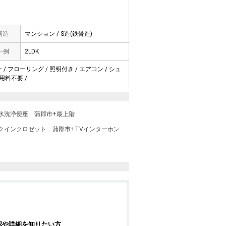
 構造
マンション / S造(鉄骨造)
一例
2LDK
/ フローリング / 照明付き / エアコン / シュ
用料不要 /
水洗浄便座
蒲郡市+最上階
クインクロゼット
蒲郡市+TVインターホン
認や詳細を知りたい方