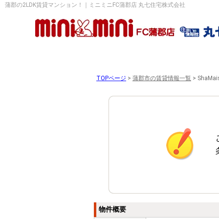
蒲郡の2LDK賃貸マンション！｜ミニミニFC蒲郡店 丸七住宅株式会社
TOPページ
>
蒲郡市の賃貸情報一覧
>
ShaMa
物件概要