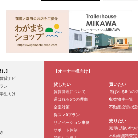
探し】
【オーナー様向け】
賃貸ナビ
貸したい
買いたい
ラン
賃貸管理について
選ばれる5つの
学生向け
選ばれる5つの理由
収益物件一覧
空室対策
不動産投資の流
得スマ0プラン
売りたい
リノベーション事例
売却に強い5つ
サポート体制
き
不動産無料査定
管理システム