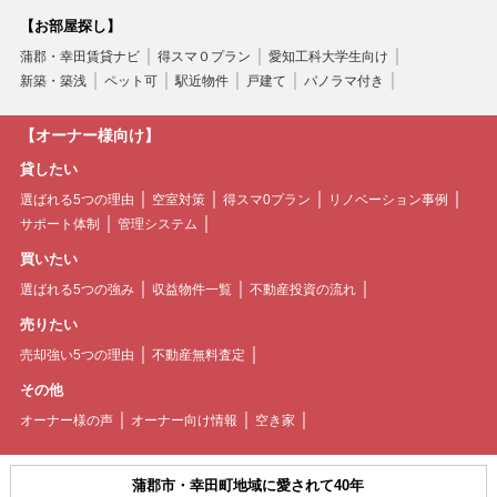
【お部屋探し】
蒲郡・幸田賃貸ナビ
得スマ０プラン
愛知工科大学生向け
新築・築浅
ペット可
駅近物件
戸建て
パノラマ付き
【オーナー様向け】
貸したい
選ばれる5つの理由
空室対策
得スマ0プラン
リノベーション事例
サポート体制
管理システム
買いたい
選ばれる5つの強み
収益物件一覧
不動産投資の流れ
売りたい
売却強い5つの理由
不動産無料査定
その他
オーナー様の声
オーナー向け情報
空き家
蒲郡市・幸田町地域に愛されて40年