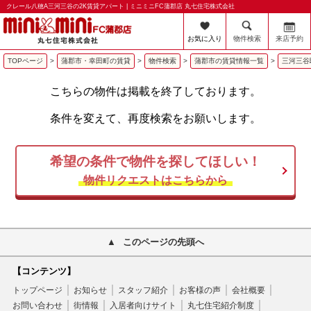
クレール八穂A三河三谷の2K賃貸アパート | ミニミニFC蒲郡店 丸七住宅株式会社
お気に入り
物件検索
来店予約
TOPページ
>
蒲郡市・幸田町の賃貸
>
物件検索
>
蒲郡市の賃貸情報一覧
>
三河三谷
こちらの物件は掲載を終了しております。
条件を変えて、再度検索をお願いします。
希望の条件で物件を探してほしい！
物件リクエストはこちらから
このページの先頭へ
【コンテンツ】
トップページ
お知らせ
スタッフ紹介
お客様の声
会社概要
お問い合わせ
街情報
入居者向けサイト
丸七住宅紹介制度