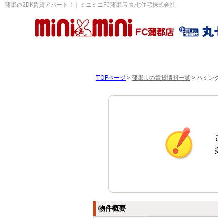
蒲郡の2DK賃貸アパート！｜ミニミニFC蒲郡店 丸七住宅株式会社
TOPページ
>
蒲郡市の賃貸情報一覧
>
ハミング
物件概要