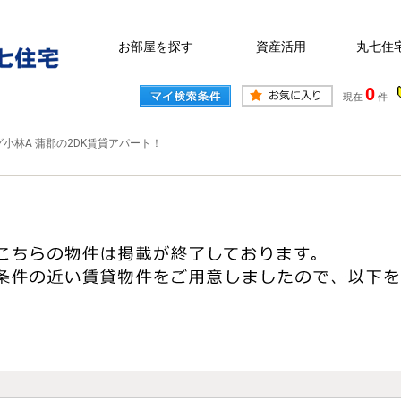
お部屋を探す
資産活用
丸七住
0
現在
件
小林A 蒲郡の2DK賃貸アパート！