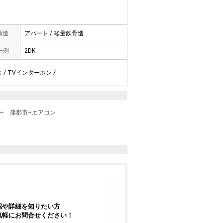
 構造
アパート / 軽量鉄骨造
一例
2DK
 / TVインターホン /
ー
蒲郡市+エアコン
認や詳細を知りたい方
気軽にお問合せください！