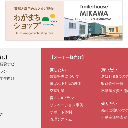
探し】
【オーナー様向け】
賃貸ナビ
貸したい
買いたい
ラン
賃貸管理について
選ばれる5つの
学生向け
選ばれる5つの理由
収益物件一覧
空室対策
不動産投資の流
得スマ0プラン
売りたい
リノベーション事例
売却に強い5つ
サポート体制
き
不動産無料査定
管理システム