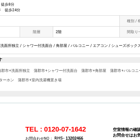
徒歩8分
 徒歩24分
種別 /
階層
2階
間取り
 洗面所独立 / シャワー付洗面台 / 角部屋 / バルコニー / エアコン / シューズボックス
す
蒲郡市+洗面所独立
蒲郡市+シャワー付洗面台
蒲郡市+角部屋
蒲郡市+バルコニ
ンターホン
蒲郡市+室内洗濯機置き場
TEL : 0120-07-1642
空室情報の確
お問合せはお
13202466
お問合わせNO：