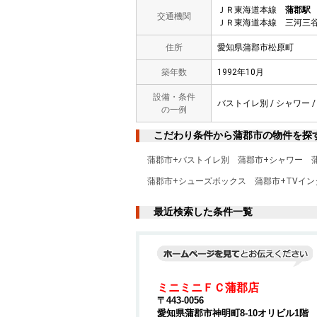
ＪＲ東海道本線
蒲郡駅
交通機関
ＪＲ東海道本線 三河三谷
住所
愛知県蒲郡市松原町
築年数
1992年10月
設備・条件
バストイレ別 / シャワー /
の一例
こだわり条件から蒲郡市の物件を探
蒲郡市+バストイレ別
蒲郡市+シャワー
蒲郡市+シューズボックス
蒲郡市+TVイ
最近検索した条件一覧
ミニミニＦＣ蒲郡店
〒443-0056
愛知県蒲郡市神明町8-10オリビル1階