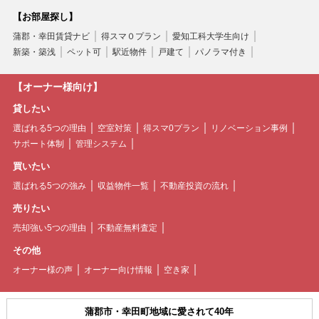
【お部屋探し】
蒲郡・幸田賃貸ナビ
得スマ０プラン
愛知工科大学生向け
新築・築浅
ペット可
駅近物件
戸建て
パノラマ付き
【オーナー様向け】
貸したい
選ばれる5つの理由
空室対策
得スマ0プラン
リノベーション事例
サポート体制
管理システム
買いたい
選ばれる5つの強み
収益物件一覧
不動産投資の流れ
売りたい
売却強い5つの理由
不動産無料査定
その他
オーナー様の声
オーナー向け情報
空き家
蒲郡市・幸田町地域に愛されて40年