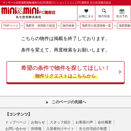
サンモール浜田蒲郡競艇場前の2LDK賃貸マンション | ミニミニFC蒲郡店 丸七住宅株式会社
お気に入り
物件検索
来店予約
TOPページ
>
蒲郡市・幸田町の賃貸
>
物件検索
>
蒲郡市の賃貸情報一覧
>
蒲郡競艇
こちらの物件は掲載を終了しております。
条件を変えて、再度検索をお願いします。
希望の条件で物件を探してほしい！
物件リクエストはこちらから
このページの先頭へ
【コンテンツ】
トップページ
お知らせ
スタッフ紹介
お客様の声
会社概要
お問い合わせ
街情報
入居者向けサイト
丸七住宅紹介制度