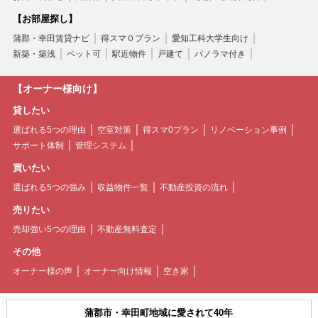
【お部屋探し】
蒲郡・幸田賃貸ナビ
得スマ０プラン
愛知工科大学生向け
新築・築浅
ペット可
駅近物件
戸建て
パノラマ付き
【オーナー様向け】
貸したい
選ばれる5つの理由
空室対策
得スマ0プラン
リノベーション事例
サポート体制
管理システム
買いたい
選ばれる5つの強み
収益物件一覧
不動産投資の流れ
売りたい
売却強い5つの理由
不動産無料査定
その他
オーナー様の声
オーナー向け情報
空き家
蒲郡市・幸田町地域に愛されて40年