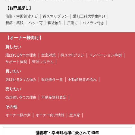
【お部屋探し】
蒲郡・幸田賃貸ナビ
得スマ０プラン
愛知工科大学生向け
新築・築浅
ペット可
駅近物件
戸建て
パノラマ付き
【オーナー様向け】
貸したい
選ばれる5つの理由
空室対策
得スマ0プラン
リノベーション事例
サポート体制
管理システム
買いたい
選ばれる5つの強み
収益物件一覧
不動産投資の流れ
売りたい
売却強い5つの理由
不動産無料査定
その他
オーナー様の声
オーナー向け情報
空き家
蒲郡市・幸田町地域に愛されて40年